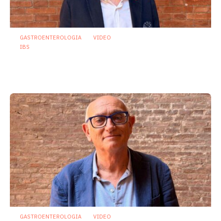
GASTROENTEROLOGIA
VIDEO
IBS
Dispepsia funzionale: il ruolo dell’olio di
menta piperita tra efficacia e sicurezza
23 Luglio 2026
GASTROENTEROLOGIA
VIDEO