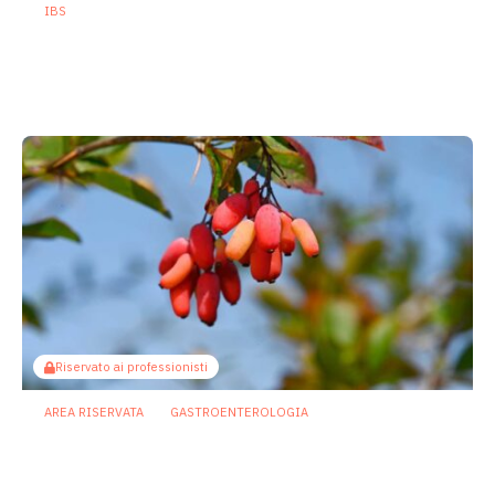
IBS
Asse intestino-cervello e sindrome
dell’intestino irritabile: oltre l’idea che
sia “tutto nella testa”
23 Luglio 2026
Riservato ai professionisti
AREA RISERVATA
GASTROENTEROLOGIA
Berberina e IBD: dal microbiota alla
barriera intestinale, un potenziale
alleato contro l’infiammazione