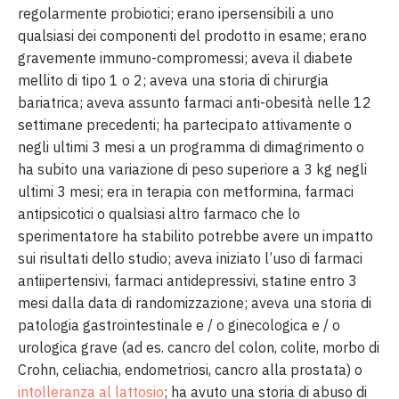
regolarmente probiotici; erano ipersensibili a uno
qualsiasi dei componenti del prodotto in esame; erano
gravemente immuno-compromessi; aveva il diabete
mellito di tipo 1 o 2; aveva una storia di chirurgia
bariatrica; aveva assunto farmaci anti-obesità nelle 12
settimane precedenti; ha partecipato attivamente o
negli ultimi 3 mesi a un programma di dimagrimento o
ha subito una variazione di peso superiore a 3 kg negli
ultimi 3 mesi; era in terapia con metformina, farmaci
antipsicotici o qualsiasi altro farmaco che lo
sperimentatore ha stabilito potrebbe avere un impatto
sui risultati dello studio; aveva iniziato l’uso di farmaci
antiipertensivi, farmaci antidepressivi, statine entro 3
mesi dalla data di randomizzazione; aveva una storia di
patologia gastrointestinale e / o ginecologica e / o
urologica grave (ad es. cancro del colon, colite, morbo di
Crohn, celiachia, endometriosi, cancro alla prostata) o
intolleranza al lattosio
; ha avuto una storia di abuso di