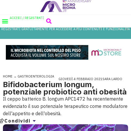
ACCEDI / REGISTRATI
REGISTRATI GRATUITAMENTE PER ACCEDERE A PIÙ CONTENUTI E FUNZIONALITÀ
AREA PROFESSIONISTI
DATABASE PROBIOTICI
CANALE FARMACIA
REFERENZE IN FARMACIA
HOME
→
GASTROENTEROLOGIA
GIOVEDÌ 4 FEBBRAIO 2021
SARA LARDO
Bifidobacterium longum,
potenziale probiotico anti obesità
Il ceppo batterico B. longum APC1472 ha recentemente
evidenziato il suo potenziale terapeutico come modulatore
dell'appetito e dell'obesità.
Condividi