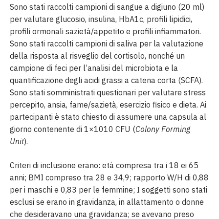
Sono stati raccolti campioni di sangue a digiuno (20 ml)
per valutare glucosio, insulina, HbA1c, profili lipidici,
profili ormonali sazietà/appetito e profili infiammatori.
Sono stati raccolti campioni di saliva per la valutazione
della risposta al risveglio del cortisolo, nonché un
campione di feci per l’analisi del microbiota e la
quantificazione degli acidi grassi a catena corta (SCFA).
Sono stati somministrati questionari per valutare stress
percepito, ansia, fame/sazietà, esercizio fisico e dieta. Ai
partecipanti è stato chiesto di assumere una capsula al
giorno contenente di 1×1010 CFU (
Colony Forming
Unit
).
Criteri di inclusione erano: età compresa tra i 18 ei 65
anni; BMI compreso tra 28 e 34,9; rapporto W/H di 0,88
per i maschi e 0,83 per le femmine; I soggetti sono stati
esclusi se erano in gravidanza, in allattamento o donne
che desideravano una gravidanza; se avevano preso