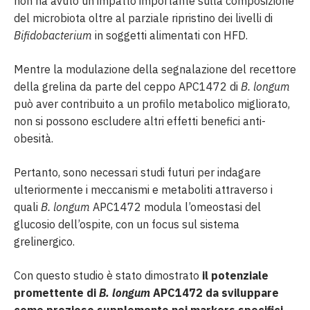
non ha avuto un impatto importante sulla composizione
del microbiota oltre al parziale ripristino dei livelli di
Bifidobacterium
in soggetti alimentati con HFD.
Mentre la modulazione della segnalazione del recettore
della grelina da parte del ceppo APC1472 di
B. longum
può aver contribuito a un profilo metabolico migliorato,
non si possono escludere altri effetti benefici anti-
obesità.
Pertanto, sono necessari studi futuri per indagare
ulteriormente i meccanismi e metaboliti attraverso i
quali
B. longum
APC1472 modula l’omeostasi del
glucosio dell’ospite, con un focus sul sistema
grelinergico.
Con questo studio è stato dimostrato
il potenziale
promettente di
B. longum
APC1472 da sviluppare
come prezioso supplemento nei markers specifici