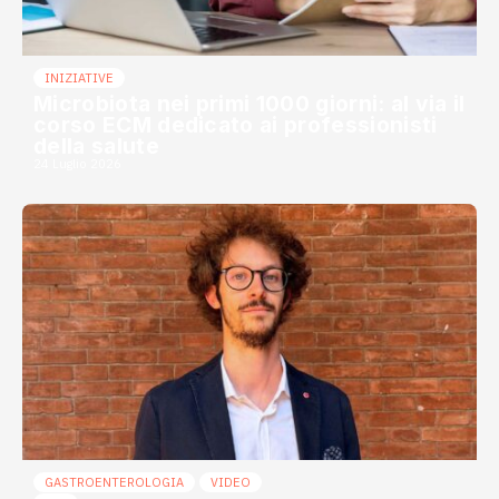
INIZIATIVE
Microbiota nei primi 1000 giorni: al via il
corso ECM dedicato ai professionisti
della salute
24 Luglio 2026
GASTROENTEROLOGIA
VIDEO