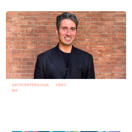
23 Luglio 2026
GASTROENTEROLOGIA
VIDEO
IBS
Sindrome dell’intestino irritabile:
diagnosi accurata e trattamento
personalizzato, oltre i luoghi comuni
21 Luglio 2026