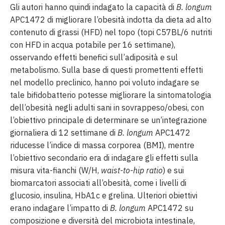
Gli autori hanno quindi indagato la capacità di
B. longum
APC1472 di migliorare l’obesità indotta da dieta ad alto
contenuto di grassi (HFD) nel topo (topi C57BL/6 nutriti
con HFD in acqua potabile per 16 settimane),
osservando effetti benefici sull’adiposità e sul
metabolismo. Sulla base di questi promettenti effetti
nel modello preclinico, hanno poi voluto indagare se
tale bifidobatterio potesse migliorare la sintomatologia
dell’obesità negli adulti sani in sovrappeso/obesi, con
l’obiettivo principale di determinare se un’integrazione
giornaliera di 12 settimane di
B. longum
APC1472
riducesse l’indice di massa corporea (BMI), mentre
l’obiettivo secondario era di indagare gli effetti sulla
misura vita-fianchi (W/H,
waist-to-hip ratio
) e sui
biomarcatori associati all’obesità, come i livelli di
glucosio, insulina, HbA1c e grelina. Ulteriori obiettivi
erano indagare l’impatto di
B. longum
APC1472 su
composizione e diversità del microbiota intestinale,