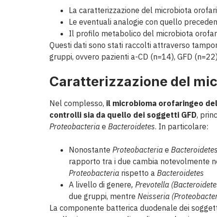
La caratterizzazione del microbiota orofa
Le eventuali analogie con quello preceden
Il profilo metabolico del microbiota orofa
Questi dati sono stati raccolti attraverso tamponi
gruppi, ovvero pazienti a-CD (n=14), GFD (n=22) 
Caratterizzazione del mic
Nel complesso,
il microbioma orofaringeo del
controlli sia da quello dei soggetti GFD
, pri
Proteobacteria
e
Bacteroidetes
. In particolare:
Nonostante
Proteobacteria
e
Bacteroidete
rapporto tra i due cambia notevolmente n
Proteobacteria
rispetto a
Bacteroidetes
A livello di genere
, Prevotella (Bacteroidet
due gruppi, mentre
Neisseria (Proteobacte
La componente batterica duodenale dei soggetti 