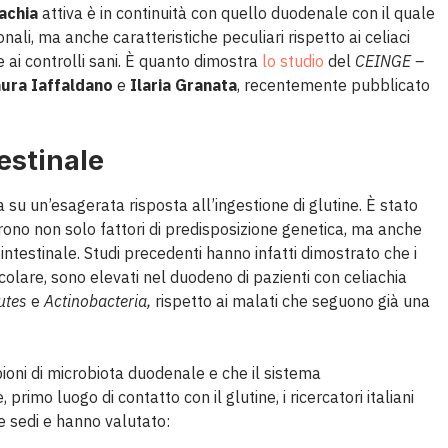
iachia
attiva è in continuità con quello duodenale con il quale
ali, ma anche caratteristiche peculiari rispetto ai celiaci
ai controlli sani. È quanto dimostra
lo studio
del
CEINGE –
aura Iaffaldano
e
Ilaria Granata
, recentemente pubblicato
estinale
u un’esagerata risposta all’ingestione di glutine. È stato
ono non solo fattori di predisposizione genetica, ma anche
intestinale. Studi precedenti hanno infatti dimostrato che i
icolare, sono elevati nel duodeno di pazienti con celiachia
utes
e
Actinobacteria,
rispetto ai malati che seguono già una
pioni di microbiota duodenale e che il sistema
rimo luogo di contatto con il glutine, i ricercatori italiani
e sedi e hanno valutato: