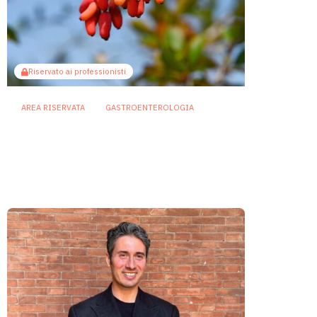
Riservato ai professionisti
AREA RISERVATA
GASTROENTEROLOGIA
Berberina e IBD: dal microbiota
alla barriera intestinale, un
potenziale alleato contro
l’infiammazione
23 Luglio 2026