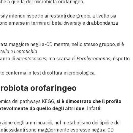
che a quella del microbiota orofaringeo.
y inferiori rispetto ai restanti due gruppi, a livello sia
 sono emerse in termini di beta-diversity e di abbondanza
tata maggiore negli a-CD mentre, nello stesso gruppo, si è
tella e Leptotichia
anza di
Streptococcus
, ma scarsa di
Porphyromonas,
rispetto
to conferma in test di coltura microbiologica.
crobiota orofaringeo
nomica dei pathways KEGG,
si è dimostrato che il profilo
otevolmente da quello degli altri due
. Infatti:
zione degli amminoacidi, nel metabolismo dei lipidi e dei
a antiossidanti sono maggiormente espresse negli a-CD