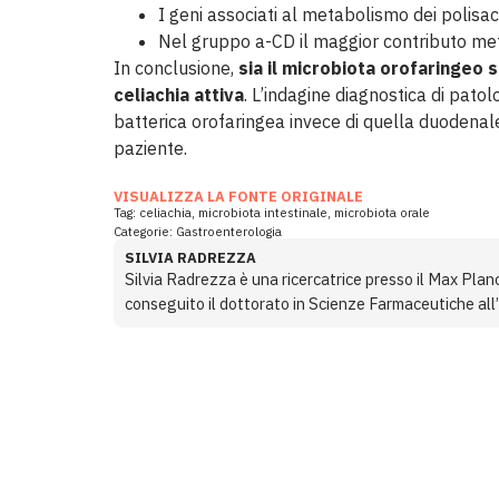
I geni associati al metabolismo dei polisacc
Nel gruppo a-CD il maggior contributo met
In conclusione,
sia il microbiota orofaringeo 
celiachia attiva
. L’indagine diagnostica di pato
batterica orofaringea invece di quella duodenale
paziente.
VISUALIZZA LA FONTE ORIGINALE
Tag:
celiachia
,
microbiota intestinale
,
microbiota orale
Categorie:
Gastroenterologia
SILVIA RADREZZA
Silvia Radrezza è una ricercatrice presso il Max Plan
conseguito il dottorato in Scienze Farmaceutiche all’