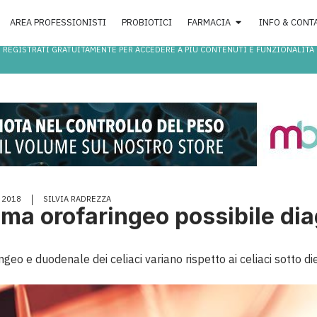
AREA PROFESSIONISTI
PROBIOTICI
FARMACIA
INFO & CONT
REGISTRATI GRATUITAMENTE PER ACCEDERE A PIÙ CONTENUTI E FUNZIONALITÀ
 2018
SILVIA RADREZZA
oma orofaringeo possibile di
geo e duodenale dei celiaci variano rispetto ai celiaci sotto die