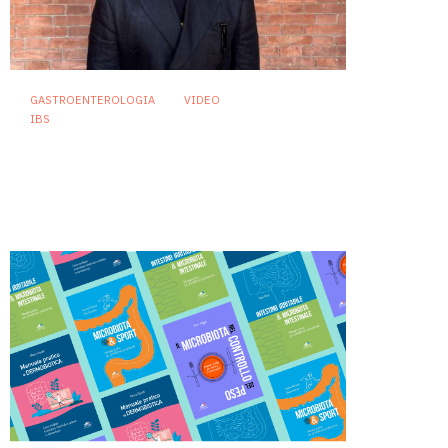
GASTROENTEROLOGIA
VIDEO
IBS
Sindrome dell’intestino
irritabile: diagnosi accurata e
trattamento personalizzato,
oltre i luoghi comuni
21 Luglio 2026