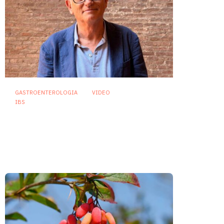
GASTROENTEROLOGIA
VIDEO
IBS
Asse intestino-cervello e
sindrome dell’intestino
irritabile: oltre l’idea che sia
“tutto nella testa”
23 Luglio 2026