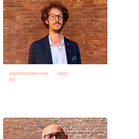
GASTROENTEROLOGIA
VIDEO
IBS
Dispepsia funzionale: il ruolo
dell’olio di menta piperita tra
efficacia e sicurezza
23 Luglio 2026