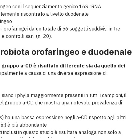
ringeo con il sequenziamento genico 16S rRNA
temente riscontrato a livello duodenale
ringeo
 orofaringei da un totale di 56 soggetti suddivisi in tre
e controlli sani (n=20).
robiota orofaringeo e duodenale
 gruppo a-CD è risultato differente sia da quello dei
ncipalmente a causa di una diversa espressione di
s
siano i phyla maggiormente presenti in tutti i campioni, il
el gruppo a-CD che mostra una notevole prevalenza di
es
) ha una bassa espressione negli a-CD rispetto agli altri
ria
) è più abbondante
inclusi in questo studio è risultata analoga non solo a