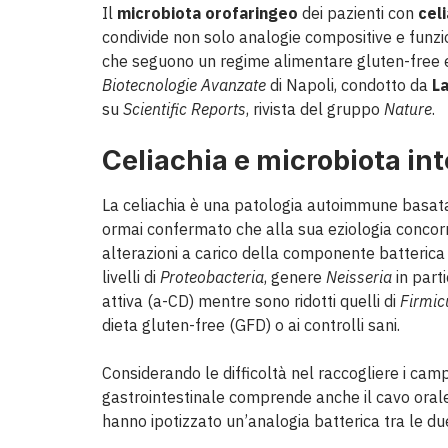
Il
microbiota orofaringeo
dei pazienti con
cel
condivide non solo analogie compositive e funzion
che seguono un regime alimentare gluten-free e 
Biotecnologie Avanzate
di Napoli, condotto da
L
su
Scientific Reports
, rivista del gruppo
Nature
.
Celiachia e microbiota int
La celiachia è una patologia autoimmune basata s
ormai confermato che alla sua eziologia concorr
alterazioni a carico della componente batterica 
livelli di
Proteobacteria
, genere
Neisseria
in part
attiva (a-CD) mentre sono ridotti quelli di
Firmic
dieta gluten-free (GFD) o ai controlli sani.
Considerando le difficoltà nel raccogliere i cam
gastrointestinale comprende anche il cavo orale, p
hanno ipotizzato un’analogia batterica tra le du