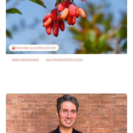
Riservato ai professionisti
AREA RISERVATA
GASTROENTEROLOGIA
Berberina e IBD: dal microbiota alla
barriera intestinale, un potenziale
alleato contro l’infiammazione
23 Luglio 2026