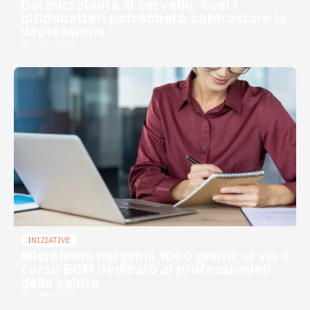
Dal microbiota al cervello: così i
bifidobatteri potrebbero contrastare la
depressione
24 Luglio 2026
INIZIATIVE
Microbiota nei primi 1000 giorni: al via il
corso ECM dedicato ai professionisti
della salute
24 Luglio 2026