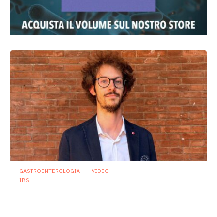
GASTROENTEROLOGIA
VIDEO
IBS
Dispepsia funzionale: il ruolo dell’olio di
menta piperita tra efficacia e sicurezza
23 Luglio 2026