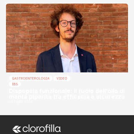
GASTROENTEROLOGIA
VIDEO
IBS
Dispepsia funzionale: il ruolo dell’olio di
menta piperita tra efficacia e sicurezza
23 Luglio 2026