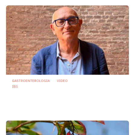
GASTROENTEROLOGIA
VIDEO
IBS
Asse intestino-cervello e sindrome
dell’intestino irritabile: oltre l’idea che
sia “tutto nella testa”
23 Luglio 2026