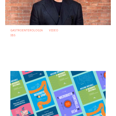
GASTROENTEROLOGIA
VIDEO
IBS
Sindrome dell’intestino irritabile:
diagnosi accurata e trattamento
personalizzato, oltre i luoghi comuni
21 Luglio 2026