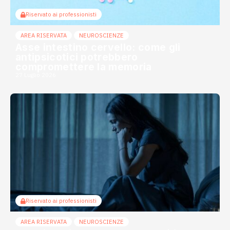
Riservato ai professionisti
AREA RISERVATA
NEUROSCIENZE
Asse intestino cervello: come gli
antipsicotici potrebbero
compromettere la memoria
27 Luglio 2026
Riservato ai professionisti
AREA RISERVATA
NEUROSCIENZE