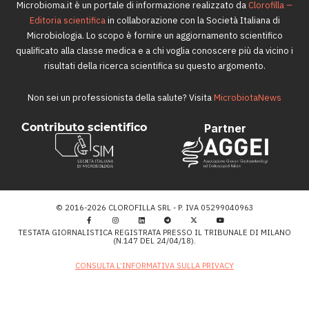
Microbioma.it è un portale di informazione realizzato da
Clorofilla –
Editoria scientifica
in collaborazione con la Società Italiana di
Microbiologia. Lo scopo è fornire un aggiornamento scientifico
qualificato alla classe medica e a chi voglia conoscere più da vicino i
risultati della ricerca scientifica su questo argomento.
Non sei un professionista della salute? Visita
MicrobiotaNews
Contributo scientifico
Partner
© 2016-2026 CLOROFILLA SRL - P. IVA 05299040963
TESTATA GIORNALISTICA REGISTRATA PRESSO IL TRIBUNALE DI MILANO
(N.147 DEL 24/04/18).
CONSULTA L’INFORMATIVA SULLA PRIVACY