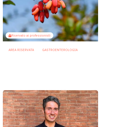
Riservato ai professionisti
AREA RISERVATA
GASTROENTEROLOGIA
Berberina e IBD: dal microbiota
alla barriera intestinale, un
potenziale alleato contro
l’infiammazione
23 Luglio 2026