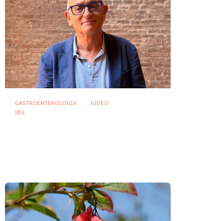
GASTROENTEROLOGIA
VIDEO
IBS
Asse intestino-cervello e
sindrome dell’intestino
irritabile: oltre l’idea che sia
“tutto nella testa”
23 Luglio 2026