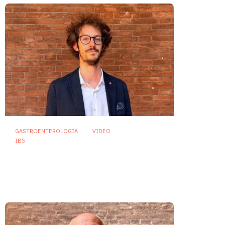
GASTROENTEROLOGIA
VIDEO
IBS
Dispepsia funzionale: il ruolo
dell’olio di menta piperita tra
efficacia e sicurezza
23 Luglio 2026