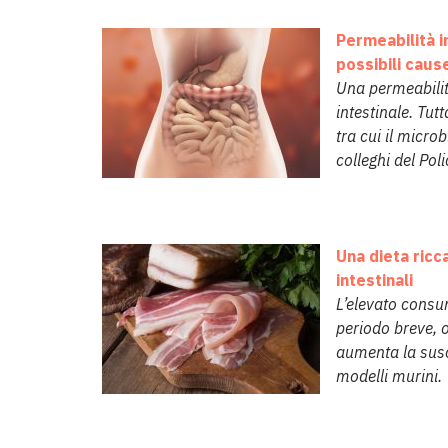
Permeabilità i
possibili caus
Una permeabilità
intestinale. Tu
tra cui il micr
colleghi del Pol
Una dieta ricca
intestinali
L’elevato consu
periodo breve, o
aumenta la susc
modelli murini.