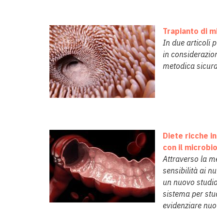
Trapianto di m
In due articoli 
in considerazion
metodica sicura
Diete ricche in
con il microbi
Attraverso la me
sensibilità ai n
un nuovo studio
sistema per studi
evidenziare nuov