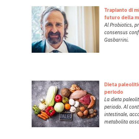
Trapianto di m
futuro della 
Al Probiotics, p
consensus confer
Gasbarrini.
Dieta paleoliti
periodo
La dieta paleoli
periodo. Al cont
intestinale, ac
metabolita asso