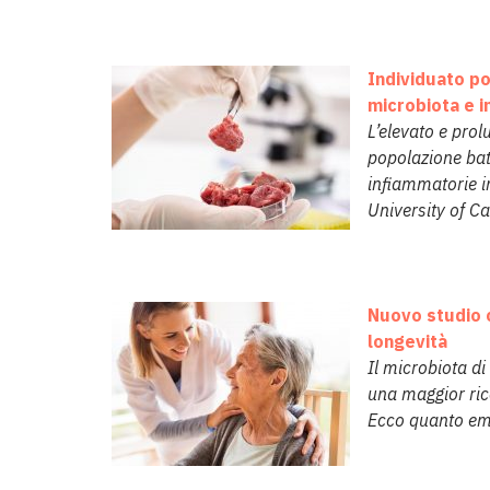
Individuato po
microbiota e i
L’elevato e pro
popolazione batt
infiammatorie i
University of Ca
Nuovo studio c
longevità
Il microbiota d
una maggior ricc
Ecco quanto em