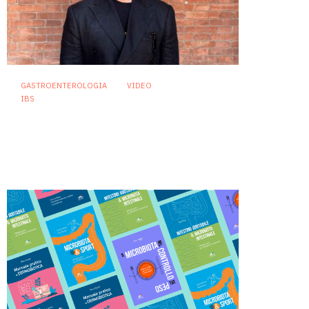
GASTROENTEROLOGIA
VIDEO
IBS
Sindrome dell’intestino
irritabile: diagnosi accurata e
trattamento personalizzato,
oltre i luoghi comuni
21 Luglio 2026