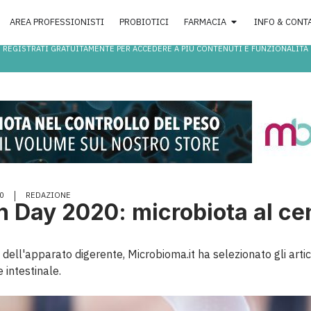
AREA PROFESSIONISTI
PROBIOTICI
FARMACIA
INFO & CONT
REGISTRATI GRATUITAMENTE PER ACCEDERE A PIÙ CONTENUTI E FUNZIONALITÀ
0
REDAZIONE
 Day 2020: microbiota al cen
ell'apparato digerente, Microbioma.it ha selezionato gli articol
 intestinale.