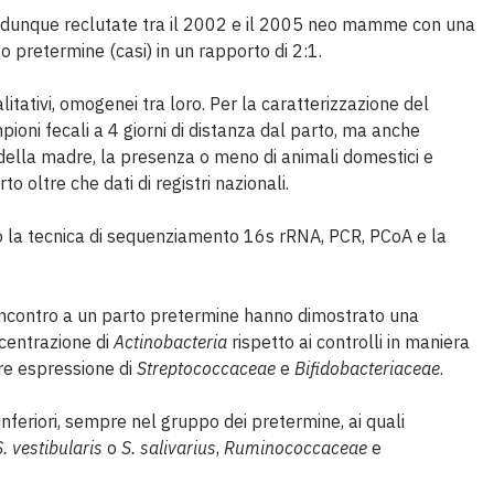
 dunque reclutate tra il 2002 e il 2005 neo mamme con una
to pretermine (casi) in un rapporto di 2:1.
alitativi, omogenei tra loro. Per la caratterizzazione del
ioni fecali a 4 giorni di distanza dal parto, ma anche
 della madre, la presenza o meno di animali domestici e
to oltre che dati di registri nazionali.
rso la tecnica di sequenziamento 16s rRNA, PCR, PCoA e la
incontro a un parto pretermine hanno dimostrato una
centrazione di
Actinobacteria
rispetto ai controlli in maniera
ore espressione di
Streptococcaceae
e
Bifidobacteriaceae
.
inferiori, sempre nel gruppo dei pretermine, ai quali
S. vestibularis
o
S. salivarius
,
Ruminococcaceae
e