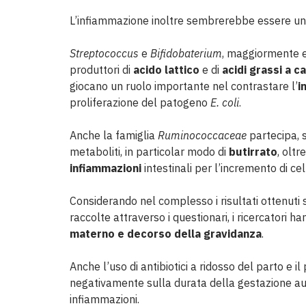
L’infiammazione inoltre sembrerebbe essere un t
Streptococcus
e
Bifidobaterium
, maggiormente es
produttori di
acido lattico
e di
acidi grassi a c
giocano un ruolo importante nel contrastare l’
i
proliferazione del patogeno
E. coli
.
Anche la famiglia
Ruminococcaceae
partecipa, 
metaboliti, in particolar modo di
butirrato
, oltr
infiammazioni
intestinali per l’incremento di ce
Considerando nel complesso i risultati ottenuti s
raccolte attraverso i questionari, i ricercatori
materno e decorso della gravidanza
.
Anche l’uso di antibiotici a ridosso del parto e 
negativamente sulla durata della gestazione aum
infiammazioni.