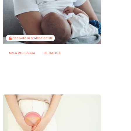
Riservato ai professionisti
AREA RISERVATA
PEDIATRIA
Il microbiota come ponte
sociale: l’allattamento al seno
attenua gli effetti dello
svantaggio economico
6 Agosto 2026