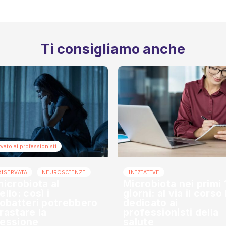
Ti consigliamo anche
vato ai professionisti
RISERVATA
NEUROSCIENZE
INIZIATIVE
microbiota al
Microbiota nei primi
llo: così i
giorni: al via il cors
dobatteri potrebbero
dedicato ai
rastare la
professionisti della
essione
salute