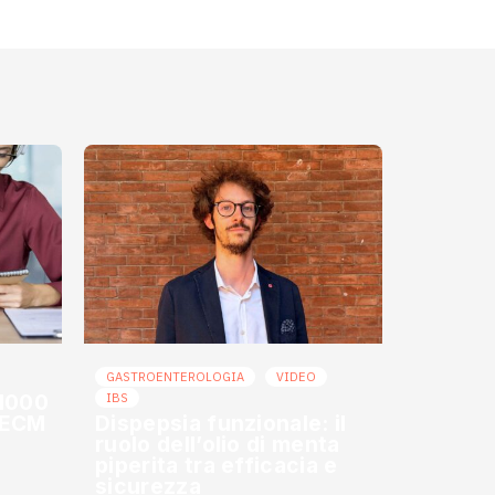
GASTROENTEROLOGIA
VIDEO
 1000
IBS
o ECM
Dispepsia funzionale: il
ruolo dell’olio di menta
piperita tra efficacia e
sicurezza