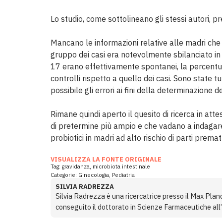
Lo studio, come sottolineano gli stessi autori, p
Mancano le informazioni relative alle madri che 
gruppo dei casi era notevolmente sbilanciato in t
17 erano effettivamente spontanei, la percentual
controlli rispetto a quello dei casi. Sono state t
possibile gli errori ai fini della determinazione dei 
Rimane quindi aperto il quesito di ricerca in att
di pretermine più ampio e che vadano a indagare 
probiotici in madri ad alto rischio di parti premat
VISUALIZZA LA FONTE ORIGINALE
Tag:
gravidanza
,
microbiota intestinale
Categorie:
Ginecologia
,
Pediatria
SILVIA RADREZZA
Silvia Radrezza è una ricercatrice presso il Max Plan
conseguito il dottorato in Scienze Farmaceutiche all’