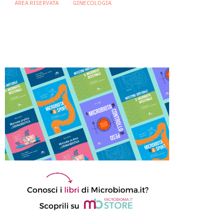
AREA RISERVATA
GINECOLOGIA
Vaginosi batterica, un live
biotherapeutic product apre la
strada a prevenzione più
personalizzata delle recidive
10 Luglio 2026