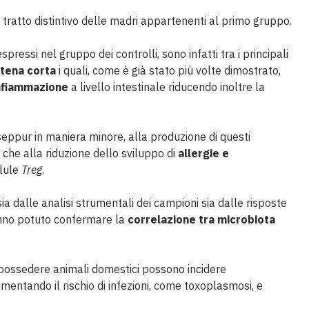
ratto distintivo delle madri appartenenti al primo gruppo.
pressi nel gruppo dei controlli, sono infatti tra i principali
atena corta
i quali, come è già stato più volte dimostrato,
nfiammazione
a livello intestinale riducendo inoltre la
seppur in maniera minore, alla produzione di questi
e che alla riduzione dello sviluppo di
allergie e
llule
Treg
.
ia dalle analisi strumentali dei campioni sia dalle risposte
 hanno potuto confermare la
correlazione tra microbiota
il possedere animali domestici possono incidere
entando il rischio di infezioni, come toxoplasmosi, e