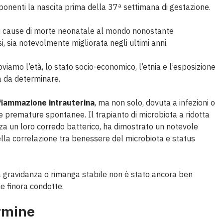
disponenti la nascita prima della 37ª settimana di gestazione.
ori cause di morte neonatale al mondo nonostante
i, sia notevolmente migliorata negli ultimi anni.
oviamo l’età, lo stato socio-economico, l’etnia e l’esposizione
a da determinare.
fiammazione intrauterina
, ma non solo, dovuta a infezioni o
 premature spontanee. Il trapianto di microbiota a ridotta
nza un loro corredo batterico, ha dimostrato un notevole
lla correlazione tra benessere del microbiota e status
 gravidanza o rimanga stabile non è stato ancora ben
che finora condotte.
ermine