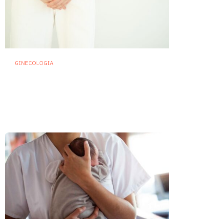
GINECOLOGIA
Cistiti ricorrenti: se la
prevenzione passa da
microbiota e sistema
immunitario
22 Luglio 2026