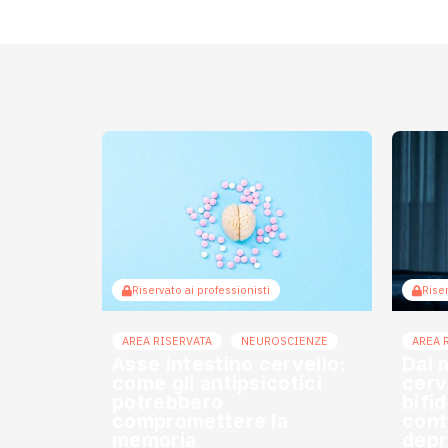
Riservato ai professionisti
Riser
AREA RISERVATA
NEUROSCIENZE
AREA 
Asse intestino cervello:
Dal 
come gli antipsicotici
cerve
potrebbero
bifi
compromettere la
cont
memoria
depr