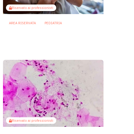
Riservato ai professionisti
AREA RISERVATA
PEDIATRIA
Enterocolite necrotizzante
neonatale: metabolita batterico
intestinale blocca la necroptosi
13 Luglio 2026
Riservato ai professionisti