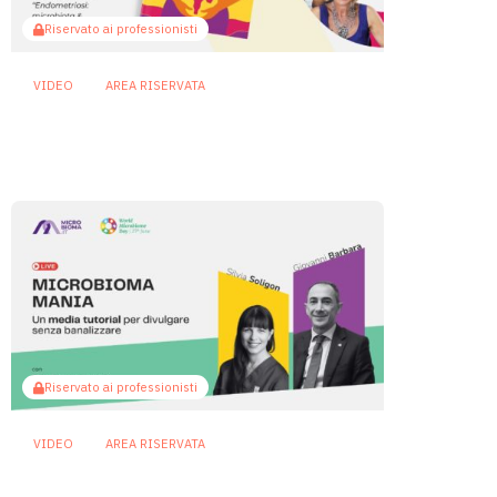
Riservato ai professionisti
VIDEO
AREA RISERVATA
Endometriosi, dieta e
microbiota: il webinar
24 Luglio 2025
Riservato ai professionisti
VIDEO
AREA RISERVATA
Microbioma mania: un media
tutorial per divulgare senza