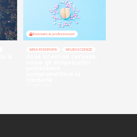
Riservato ai professionisti
AREA RISERVATA
NEUROSCIENZE
a la
Asse intestino cervello:
come gli antipsicotici
potrebbero
compromettere la
memoria
27 Luglio 2026