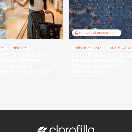
Riservato ai professionisti
DE
MERCATO
AREA RISERVATA
ANTIBIOTICI
otti biotici e GDO:
La curcumina potenzi
 from, fermenti
bedaquilina contro
ici e petcare
Mycobacterium
segnano il mercato
abscessus
o 2026
28 Luglio 2026