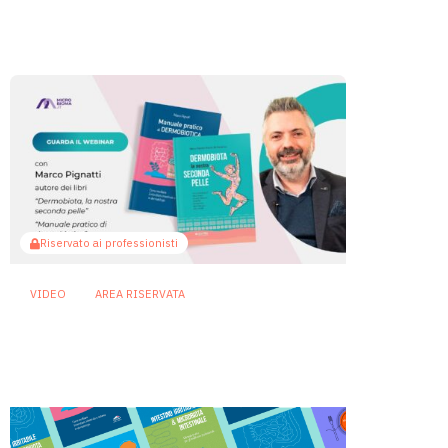
banalizzare
1 Luglio 2025
Riservato ai professionisti
VIDEO
AREA RISERVATA
Microbiota intestinale e
cutaneo: la nuova frontiera
della dermatologia
28 Maggio 2025