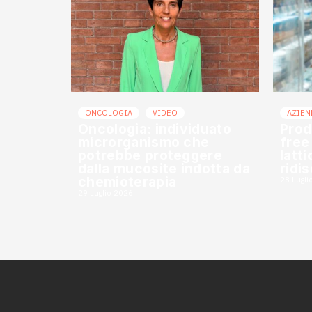
ONCOLOGIA
VIDEO
AZIEN
Oncologia: individuato
Prod
microrganismo che
free
potrebbe proteggere
latt
dalla mucosite indotta da
ridi
chemioterapia
28 Lugli
29 Luglio 2026