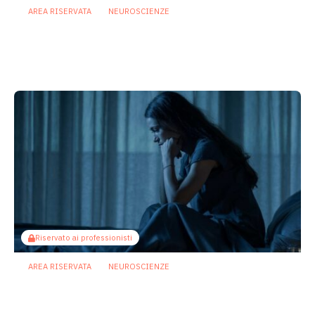
AREA RISERVATA
NEUROSCIENZE
Asse intestino cervello: come gli
antipsicotici potrebbero
compromettere la memoria
27 Luglio 2026
Riservato ai professionisti
AREA RISERVATA
NEUROSCIENZE
Dal microbiota al cervello: così i
bifidobatteri potrebbero contrastare la
depressione