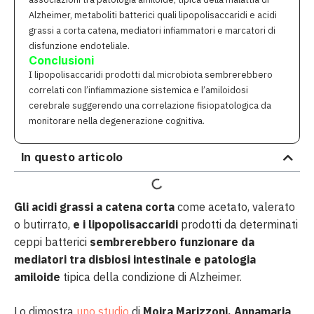
Alzheimer, metaboliti batterici quali lipopolisaccaridi e acidi
grassi a corta catena, mediatori infiammatori e marcatori di
disfunzione endoteliale.
Conclusioni
I lipopolisaccaridi prodotti dal microbiota sembrerebbero
correlati con l’infiammazione sistemica e l’amiloidosi
cerebrale suggerendo una correlazione fisiopatologica da
monitorare nella degenerazione cognitiva.
In questo articolo
Gli acidi grassi a catena corta
come acetato, valerato
o butirrato,
e i lipopolisaccaridi
prodotti da determinati
ceppi batterici
sembrerebbero funzionare da
mediatori tra disbiosi intestinale e patologia
amiloide
tipica della condizione di Alzheimer.
Lo dimostra
uno studio
di
Moira Marizzoni, Annamaria