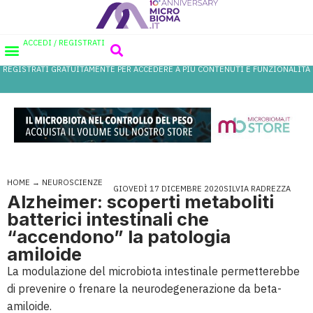
ACCEDI / REGISTRATI
REGISTRATI GRATUITAMENTE PER ACCEDERE A PIÙ CONTENUTI E FUNZIONALITÀ
AREA PROFESSIONISTI
DATABASE PROBIOTICI
CANALE FARMACIA
REFERENZE IN FARMACIA
HOME
→
NEUROSCIENZE
GIOVEDÌ 17 DICEMBRE 2020
SILVIA RADREZZA
Alzheimer: scoperti metaboliti
batterici intestinali che
“accendono” la patologia
amiloide
La modulazione del microbiota intestinale permetterebbe
di prevenire o frenare la neurodegenerazione da beta-
amiloide.