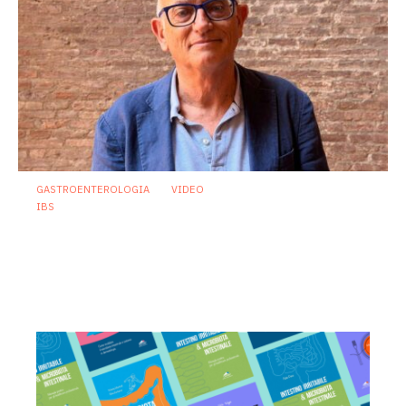
GASTROENTEROLOGIA
VIDEO
IBS
Asse intestino-cervello e sindrome
dell’intestino irritabile: oltre l’idea che
sia “tutto nella testa”
23 Luglio 2026