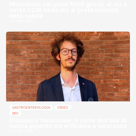
Microbiota nei primi 1000 giorni: al via il
corso ECM dedicato ai professionisti
della salute
24 Luglio 2026
GASTROENTEROLOGIA
VIDEO
IBS
Dispepsia funzionale: il ruolo dell’olio di
menta piperita tra efficacia e sicurezza
23 Luglio 2026