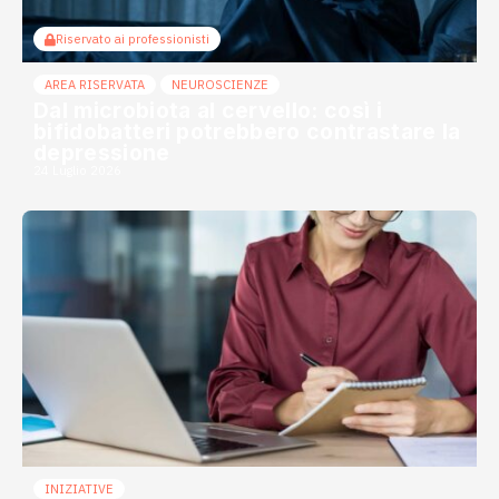
Riservato ai professionisti
AREA RISERVATA
NEUROSCIENZE
Dal microbiota al cervello: così i
bifidobatteri potrebbero contrastare la
depressione
24 Luglio 2026
INIZIATIVE