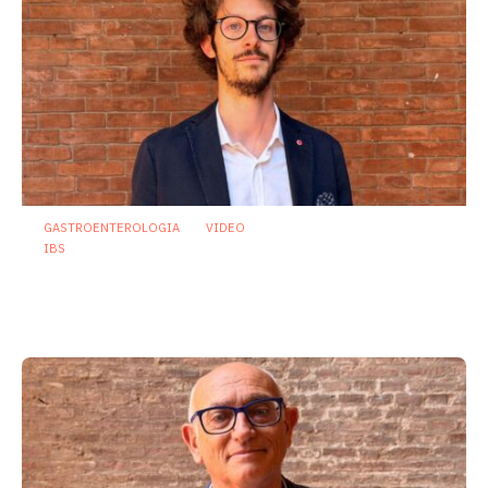
GASTROENTEROLOGIA
VIDEO
IBS
Dispepsia funzionale: il ruolo dell’olio di
menta piperita tra efficacia e sicurezza
23 Luglio 2026