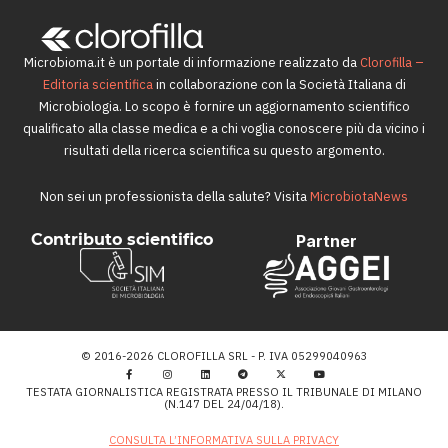
Microbioma.it è un portale di informazione realizzato da
Clorofilla –
Editoria scientifica
in collaborazione con la Società Italiana di
Microbiologia. Lo scopo è fornire un aggiornamento scientifico
qualificato alla classe medica e a chi voglia conoscere più da vicino i
risultati della ricerca scientifica su questo argomento.
Non sei un professionista della salute? Visita
MicrobiotaNews
Contributo scientifico
Partner
© 2016-2026 CLOROFILLA SRL - P. IVA 05299040963
TESTATA GIORNALISTICA REGISTRATA PRESSO IL TRIBUNALE DI MILANO
(N.147 DEL 24/04/18).
CONSULTA L’INFORMATIVA SULLA PRIVACY