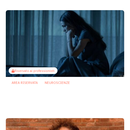
Riservato ai professionisti
AREA RISERVATA
NEUROSCIENZE
Dal microbiota al cervello: così i
bifidobatteri potrebbero contrastare la
depressione
24 Luglio 2026