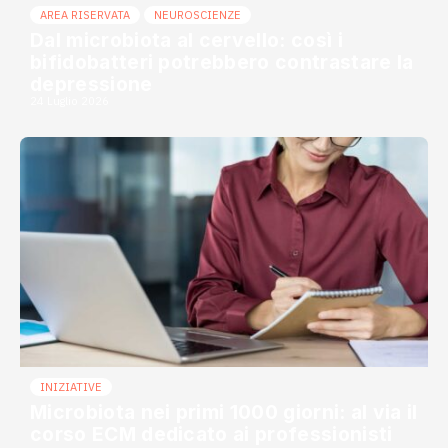
AREA RISERVATA
NEUROSCIENZE
Dal microbiota al cervello: così i
bifidobatteri potrebbero contrastare la
depressione
24 Luglio 2026
INIZIATIVE
Microbiota nei primi 1000 giorni: al via il
corso ECM dedicato ai professionisti