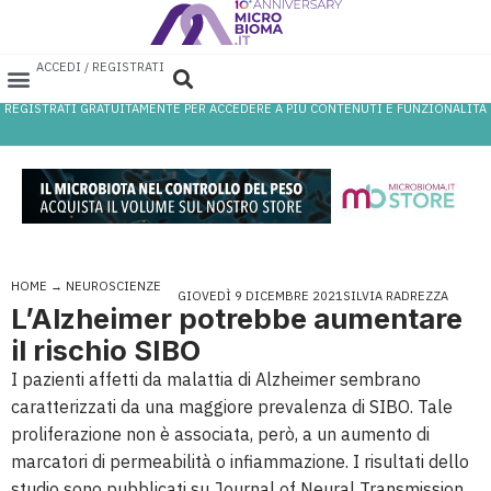
ACCEDI / REGISTRATI
REGISTRATI GRATUITAMENTE PER ACCEDERE A PIÙ CONTENUTI E FUNZIONALITÀ
AREA PROFESSIONISTI
DATABASE PROBIOTICI
CANALE FARMACIA
REFERENZE IN FARMACIA
HOME
→
NEUROSCIENZE
GIOVEDÌ 9 DICEMBRE 2021
SILVIA RADREZZA
L’Alzheimer potrebbe aumentare
il rischio SIBO
I pazienti affetti da malattia di Alzheimer sembrano
caratterizzati da una maggiore prevalenza di SIBO. Tale
proliferazione non è associata, però, a un aumento di
marcatori di permeabilità o infiammazione. I risultati dello
studio sono pubblicati su Journal of Neural Transmission.