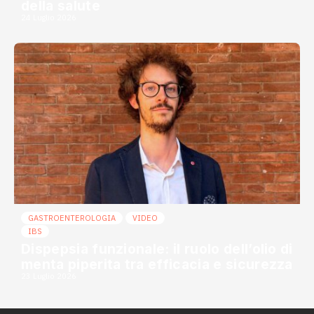
della salute
24 Luglio 2026
GASTROENTEROLOGIA
VIDEO
IBS
Dispepsia funzionale: il ruolo dell’olio di
menta piperita tra efficacia e sicurezza
23 Luglio 2026