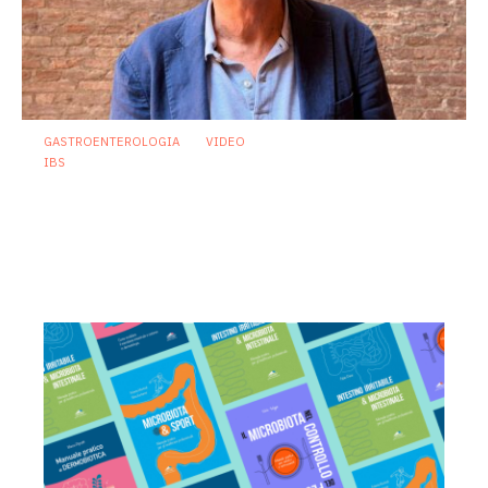
GASTROENTEROLOGIA
VIDEO
IBS
Asse intestino-cervello e sindrome
dell’intestino irritabile: oltre l’idea che
sia “tutto nella testa”
23 Luglio 2026