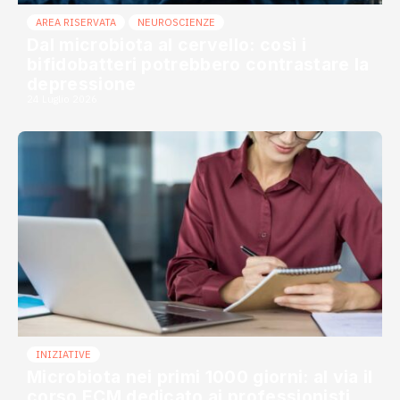
AREA RISERVATA
NEUROSCIENZE
Dal microbiota al cervello: così i
bifidobatteri potrebbero contrastare la
depressione
24 Luglio 2026
INIZIATIVE
Microbiota nei primi 1000 giorni: al via il
corso ECM dedicato ai professionisti