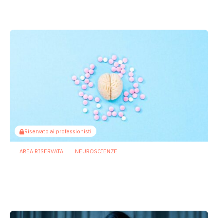
effetti dello svantaggio economico
6 Agosto 2026
Riservato ai professionisti
AREA RISERVATA
NEUROSCIENZE
Asse intestino cervello: come gli
antipsicotici potrebbero
compromettere la memoria
27 Luglio 2026