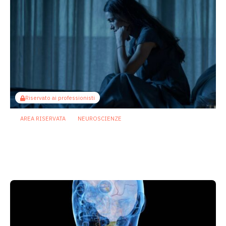
Riservato ai professionisti
AREA RISERVATA
NEUROSCIENZE
Dal microbiota al cervello: così i
bifidobatteri potrebbero contrastare la
depressione
24 Luglio 2026