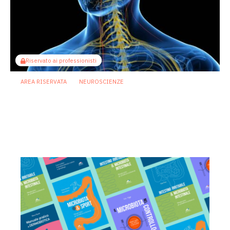
Riservato ai professionisti
AREA RISERVATA
NEUROSCIENZE
Asse intestino-cervello: una dieta ricca
di grassi può aprire la strada alla
traslocazione batterica
17 Luglio 2026