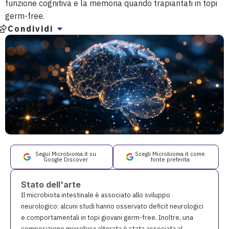
funzione cognitiva e la memoria quando trapiantati in topi
germ-free.
Condividi
Segui Microbioma.it su
Scegli Microbioma.it come
Google Discover
fonte preferita
Stato dell'arte
Il microbiota intestinale è associato allo sviluppo
neurologico: alcuni studi hanno osservato deficit neurologici
e comportamentali in topi giovani germ-free. Inoltre, una
composizione microbica alterata è stata associata al