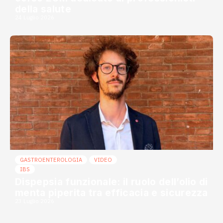
della salute
24 Luglio 2026
GASTROENTEROLOGIA
VIDEO
IBS
Dispepsia funzionale: il ruolo dell’olio di
menta piperita tra efficacia e sicurezza
23 Luglio 2026