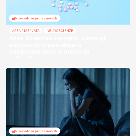
Riservato ai professionisti
AREA RISERVATA
NEUROSCIENZE
Asse intestino cervello: come gli
antipsicotici potrebbero
compromettere la memoria
27 Luglio 2026
Riservato ai professionisti