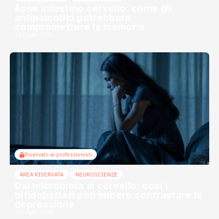
Asse intestino cervello: come gli
antipsicotici potrebbero
compromettere la memoria
27 Luglio 2026
Riservato ai professionisti
AREA RISERVATA
NEUROSCIENZE
Dal microbiota al cervello: così i
bifidobatteri potrebbero contrastare la
depressione
24 Luglio 2026