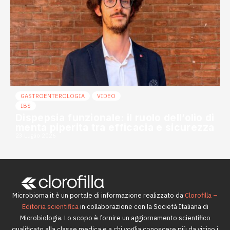
GASTROENTEROLOGIA
VIDEO
IBS
Dispepsia funzionale: il ruolo dell’olio di
menta piperita tra efficacia e sicurezza
23 Luglio 2026
Microbioma.it è un portale di informazione realizzato da
Clorofilla –
Editoria scientifica
in collaborazione con la Società Italiana di
Microbiologia. Lo scopo è fornire un aggiornamento scientifico
qualificato alla classe medica e a chi voglia conoscere più da vicino i