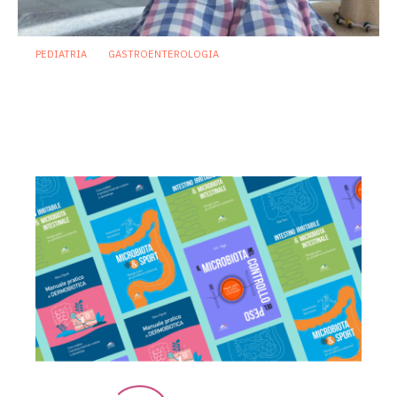
PEDIATRIA
GASTROENTEROLOGIA
Infezioni gastrointestinali pediatriche:
la prevenzione passa anche dal
microbioma
27 Maggio 2026