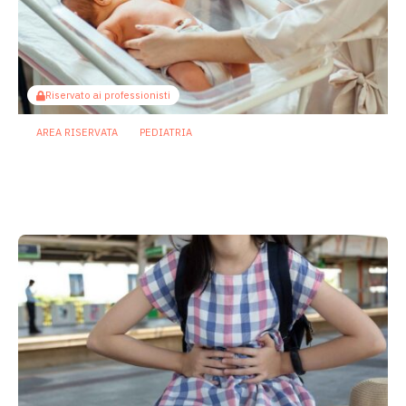
Riservato ai professionisti
AREA RISERVATA
PEDIATRIA
Parto pretermine, antibiotici e
microbiota: nuove prospettive contro
la sepsi neonatale
5 Giugno 2026