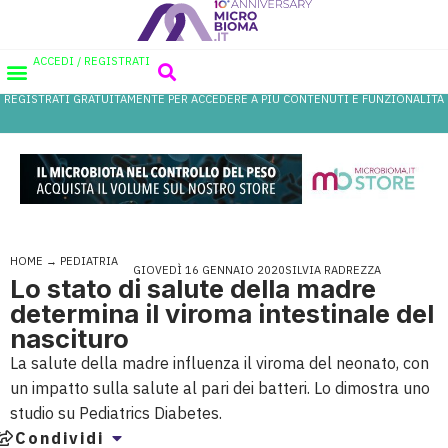
ACCEDI / REGISTRATI
REGISTRATI GRATUITAMENTE PER ACCEDERE A PIÙ CONTENUTI E FUNZIONALITÀ
AREA PROFESSIONISTI
DATABASE PROBIOTICI
CANALE FARMACIA
REFERENZE IN FARMACIA
HOME
→
PEDIATRIA
GIOVEDÌ 16 GENNAIO 2020
SILVIA RADREZZA
Lo stato di salute della madre
determina il viroma intestinale del
nascituro
La salute della madre influenza il viroma del neonato, con
un impatto sulla salute al pari dei batteri. Lo dimostra uno
studio su Pediatrics Diabetes.
Condividi