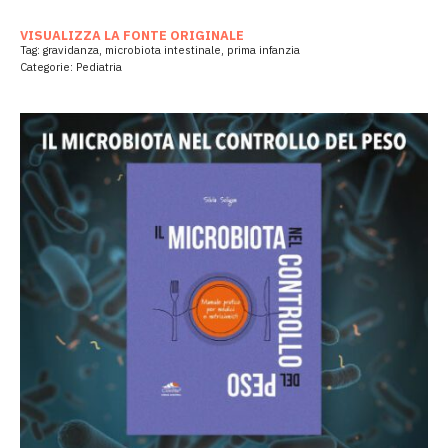
VISUALIZZA LA FONTE ORIGINALE
Tag:
gravidanza
,
microbiota intestinale
,
prima infanzia
Categorie:
Pediatria