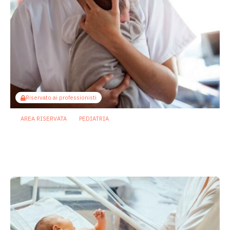
Riservato ai professionisti
AREA RISERVATA
PEDIATRIA
Enterocolite necrotizzante neonatale:
metabolita batterico intestinale blocca
la necroptosi
13 Luglio 2026