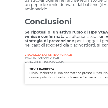
da auto-antigene nell’artrite reumatoide pre
un peptide simile derivato dal batterio (il V
aminoacido.
Conclusioni
Se l’ipotesi di un attivo ruolo di Hps Vta
venisse confermata
da ulteriori studi,
un v
strategia di prevenzione
per i soggetti ge
nel caso di soggetti già diagnosticati,
di co
VISUALIZZA LA FONTE ORIGINALE
TAG:
MICROBIOTA ORALE
CATEGORIE:
REUMATOLOGIA
SILVIA RADREZZA
Silvia Radrezza è una ricercatrice presso il Max Pl
conseguito il dottorato in Scienze Farmaceutiche a