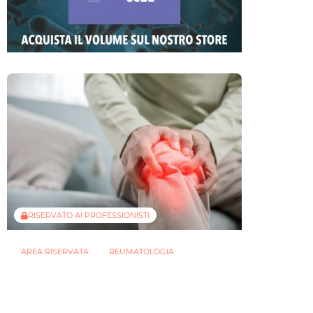
RISERVATO AI PROFESSIONISTI
AREA RISERVATA
REUMATOLOGIA
Osteoartrite: potenziali benefici
dell’inulina attraverso l’asse
intestino-muscolo
30 LUGLIO 2026