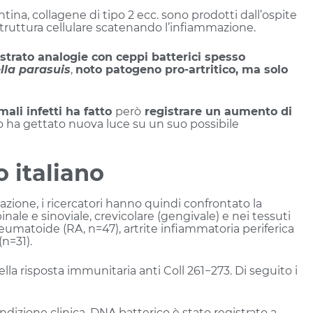
tina, collagene di tipo 2 ecc. sono prodotti dall’ospite
struttura cellulare scatenando l’infiammazione.
trato analogie con ceppi batterici spesso
lla parasuis
,
noto patogeno pro-artritico, ma solo
ali infetti ha fatto
però
registrare un aumento di
o ha gettato nuova luce su un suo possibile
o italiano
azione, i ricercatori hanno quindi confrontato la
nale e sinoviale, crevicolare (gengivale) e nei tessuti
 reumatoide (RA, n=47), artrite infiammatoria periferica
 (n=31).
ella risposta immunitaria anti Coll 261−273. Di seguito i
ndizione clinica, DNA batterico è stato registrato a