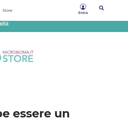
Store
Entra
lità
be essere un