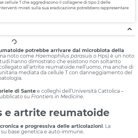
e cellule T che aggrediscono il collagene di tipo 2 delle
 Interventi mirati sulla sua eradicazione potrebbero rappresentare
eumatoide potrebbe arrivare dal microbiota della
ima noto come
Haemophilus parasuis
o Hps) è un noto
 studi hanno dimostrato che esistono non soltanto
collegato all’artrite reumatoide nell’uomo, ma anche di
mmunitaria mediata da cellule T con danneggiamento del
patologia.
riele di Sante
e colleghi dell’Università Cattolica –
pubblicato su
Frontiers in Medicine
.
s e artrite reumatoide
ronica e progressiva delle articolazioni
. La
nte su base genetica e auto-immune.