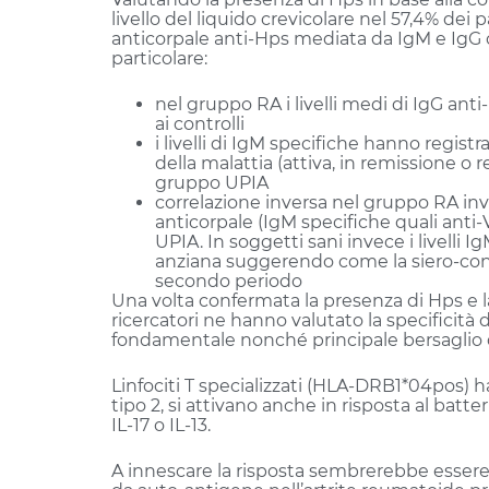
livello del liquido crevicolare nel 57,4% dei 
anticorpale anti-Hps mediata da IgM e IgG co
particolare:
nel gruppo RA i livelli medi di IgG ant
ai controlli
i livelli di IgM specifiche hanno regist
della malattia (attiva, in remissione o
gruppo UPIA
correlazione inversa nel gruppo RA invec
anticorpale (IgM specifiche quali anti
UPIA. In soggetti sani invece i livelli Ig
anziana suggerendo come la siero-con
secondo periodo
Una volta confermata la presenza di Hps e la
ricercatori ne hanno valutato la specificità di
fondamentale nonché principale bersaglio de
Linfociti T specializzati (HLA-DRB1*04pos) ha
tipo 2, si attivano anche in risposta al bat
IL-17 o IL-13.
A innescare la risposta sembrerebbe esser