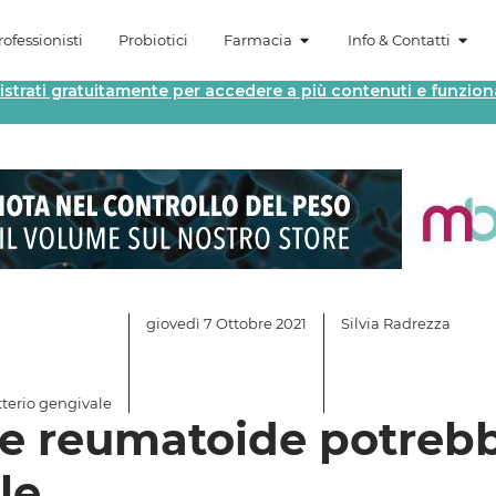
ofessionisti
Probiotici
Farmacia
Info & Contatti
istrati gratuitamente per accedere a più contenuti e funziona
giovedì 7 Ottobre 2021
Silvia Radrezza
tterio gengivale
ite reumatoide potreb
le