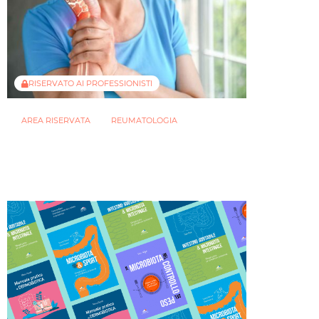
RISERVATO AI PROFESSIONISTI
AREA RISERVATA
REUMATOLOGIA
Osteoporosi: nuovo studio indaga il
ruolo del microbioma intestinale
nella perdita ossea
30 LUGLIO 2025