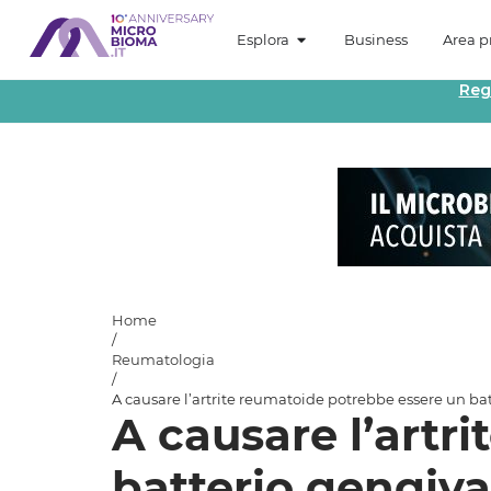
Esplora
Business
Area pr
Reg
Home
/
Reumatologia
/
A causare l’artrite reumatoide potrebbe essere un ba
A causare l’artr
batterio gengiva