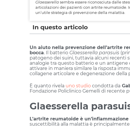
Glaesserella
sembra essere riconosciuta dalle stess
articolazioni dei pazienti con artrite reumatoide.
un’utile strategia di prevenzione della malattia.
In questo articolo
Un aiuto nella prevenzione dell’artrite r
bocca
. Il batterio
Glaesserella parasuis
(pr
patogeno dei suini, tuttavia alcuni recenti
analogie tra questo batterio e un antigene 
attivare in maniera similare la risposta i
collagene articolare e degenerazione della 
È quanto rivela
uno studio
condotta da
Gab
Fondazione Policlinico Gemelli di recente 
Glaesserella parasui
L’artrite reumatoide è un’infiammazione c
suscettibilità alla malattia è principalme