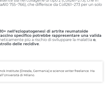
sente sia nel collagene di tipo 2 (Coll261−273), che in
taA10 755−766), che differisce da Coll261−273 per un solo
A10+ nell’eziopatogenesi di artrite reumatoide
accino specifico potrebbe rappresentare una valida
neticamente più a rischio di sviluppare la malattia
o
,
ntrollo delle recidive
.
anck Institute (Dresda, Germania) e science writer freelance. Ha
ll’Università di Milano.