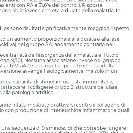
pazienti con RA e 31,6% dei controlli. Risposta
rrelabile invece con età e durata della malattia. In
i-Hps sono risultati significativamente maggiori rispetto
rato un aumento proporzionale alla durata e alla fase
 recidiva) nel gruppo RA, andamento contrario nel
e tra l’età dell’insorgenza della malattia e il titolo
-VtaA-9/10). Nessuna associazione invece nel gruppo
M anti-VtaA10 sono risultati più alti nell’età adulta-
versione avvenga fisiologicamente, ma solo in un
 sua capacità di stimolare risposta immunitaria, i
 attaccare il collagene di tipo 2, struttura cellulare
lla patologia artritica.
nno infatti mostrato di attivarsi contro il collagene di
terio con produzione di interleuchine infiammatorie quali
e una sequenza di 9 aminoacidi che potrebbe fungere