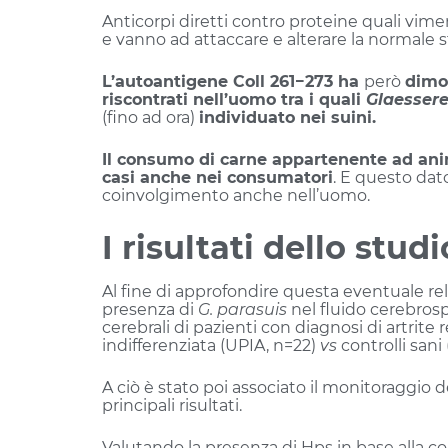
Anticorpi diretti contro proteine quali vimen
e vanno ad attaccare e alterare la normale 
L’autoantigene Coll 261−273 ha
però
dimos
riscontrati nell’uomo tra i quali
Glaessere
(fino ad ora)
individuato nei suini.
Il consumo di carne appartenente ad anim
casi anche nei consumatori
. E questo dat
coinvolgimento anche nell’uomo.
I risultati dello studi
Al fine di approfondire questa eventuale rel
presenza di
G. parasuis
nel fluido cerebrospi
cerebrali di pazienti con diagnosi di artrite
indifferenziata (UPIA, n=22)
vs
controlli sani
A ciò è stato poi associato il monitoraggio d
principali risultati.
Valutando la presenza di Hps in base alla co