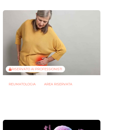
RISERVATO AI PROFESSIONISTI
REUMATOLOGIA
AREA RISERVATA
Osteoporosi in menopausa: cosa
sappiamo su microbioma e acidi
grassi a catena corta?
13 GENNAIO 2026