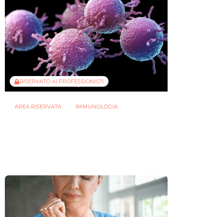
RISERVATO AI PROFESSIONISTI
AREA RISERVATA
IMMUNOLOGIA
Malattie autoimmuni: studio indaga
ruolo di microbioma e cellule T
helper follicolari generate
nell’intestino
26 AGOSTO 2025