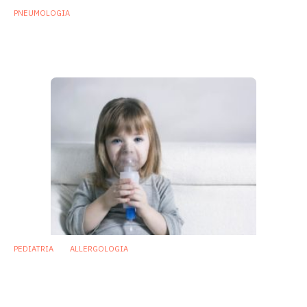
PNEUMOLOGIA
Microbiota delle vie respiratorie: una
nuova frontiera per la pneumologia
18 Agosto 2020
PEDIATRIA
ALLERGOLOGIA
Asma infantile: vitamina D e omega-3 in
gravidanza modificano microbiota
respiratorio. Ancora dubbi sul meccanismo
d’azione