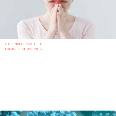
OTORINOLARINGOIATRIA
FOCUS DIFESE IMMUNITARIE
Infezioni virali e non solo: l’asse naso-
intestino apre nuove prospettive
terapeutiche
Il microbioma nasale e quello intestinale sono componenti
di una rete mucosale integrata, e comprendere la loro
connessione potrebbe ottimizzare le strategie di
prevenzione e trattamento delle malattie respiratorie
immunomediate.
2 Gennaio 2026