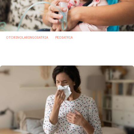
OTORINOLARINGOIATRIA
PEDIATRIA
Virus respiratorio sinciziale: microbiota di
naso e gola sono determinanti
20 Gennaio 2025