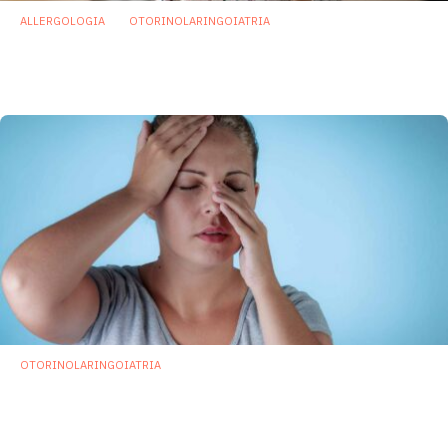
ALLERGOLOGIA
OTORINOLARINGOIATRIA
Infezioni respiratorie: fondamentale
conoscere il microbioma delle vie aeree
20 Settembre 2024
OTORINOLARINGOIATRIA
Sinusite cronica: analisi microbiota nasale
utile per la diagnosi differenziale
16 Aprile 2024