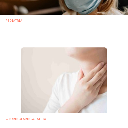
PEDIATRIA
COVID-19 e bambini: microbiota nasale
possibile “scudo” protettivo
3 Novembre 2022
OTORINOLARINGOIATRIA
Possibile ruolo del microbiota del