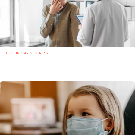
OTORINOLARINGOIATRIA
Possibile ruolo del microbiota nasale nella
rinosinusite cronica eosinofila con poliposi
4 Aprile 2023