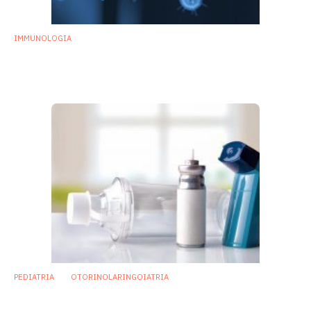
IMMUNOLOGIA
Influenza stagionale: quanto “pesa” il
microbioma nasofaringeo?
5 Febbraio 2019
PEDIATRIA
OTORINOLARINGOIATRIA
Nel microbiota nasofaringeo nuove
possibili cure per infezioni e asma