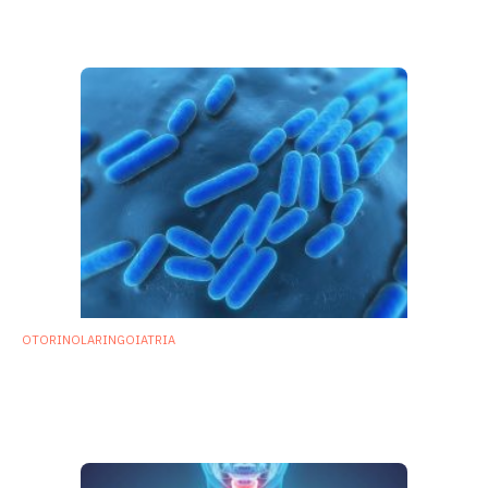
rinofaringe nelle sindromi parainfluenzali
10 Marzo 2022
OTORINOLARINGOIATRIA
Batterio ingegnerizzato al posto del
vaccino: genera risposte immunitarie nel
nasofaringe
31 Agosto 2021