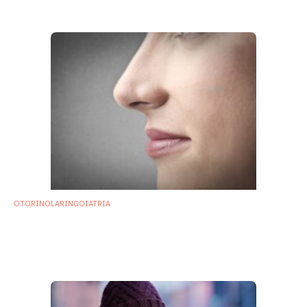
6 Marzo 2020
OTORINOLARINGOIATRIA
Microbiota nasale:
Staphylococcus
epidermidis
potrebbe proteggere dalle
infezioni
10 Febbraio 2020