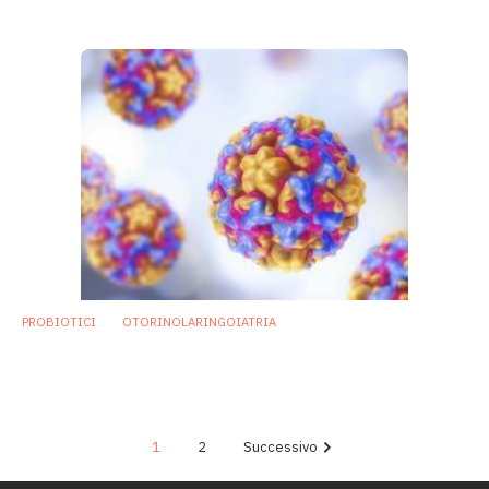
29 Ottobre 2018
PROBIOTICI
OTORINOLARINGOIATRIA
Allo studio probiotico intranasale per
prevenire il raffreddore
13 Settembre 2018
1
2
Successivo