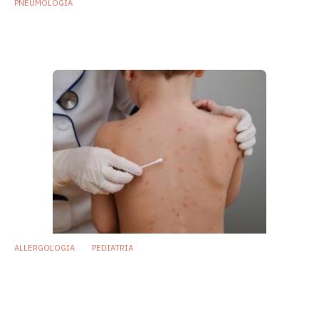
PNEUMOLOGIA
Polmonite: il microbioma nasofaringeo ha
un ruolo cruciale nell’infezione
30 Luglio 2019
ALLERGOLOGIA
PEDIATRIA
Studio UK svela connessione tra
Staphylococcus aureus e allergie
alimentari
2 Luglio 2019