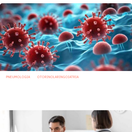
PNEUMOLOGIA
OTORINOLARINGOIATRIA
Covid: ricerca italiana scopre firma
microbica che potrebbe predire la
progressione di malattia
2 Gennaio 2024