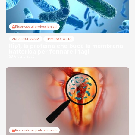
Riservato ai professionisti
AREA RISERVATA
IMMUNOLOGIA
Rip1, la proteina che buca la membrana
batterica per fermare i fagi
23 Giugno 2026
Riservato ai professionisti