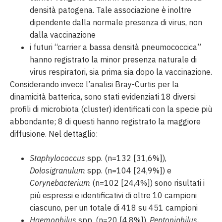
densità patogena. Tale associazione è inoltre
dipendente dalla normale presenza di virus, non
dalla vaccinazione
i futuri “carrier a bassa densità pneumococcica”
hanno registrato la minor presenza naturale di
virus respiratori, sia prima sia dopo la vaccinazione.
Considerando invece l’analisi Bray-Curtis per la
dinamicità batterica, sono stati evidenziati 18 diversi
profili di microbiota (cluster) identificati con la specie più
abbondante; 8 di questi hanno registrato la maggiore
diffusione. Nel dettaglio:
Staphylococcus
spp. (n=132 [31,6%]),
Dolosigranulum
spp. (n=104 [24,9%]) e
Corynebacterium
(n=102 [24,4%]) sono risultati i
più espressi e identificativi di oltre 10 campioni
ciascuno, per un totale di 418 su 451 campioni
Haemophilus
spp. (n=20 [4.8%]),
Peptoniphilus,