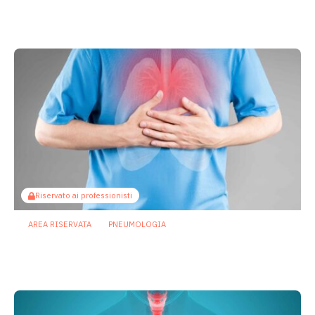
batteriche
30 Marzo 2026
Riservato ai professionisti
AREA RISERVATA
PNEUMOLOGIA
Nel microbioma orale i primi segnali
delle malattie respiratorie croniche
26 Marzo 2026