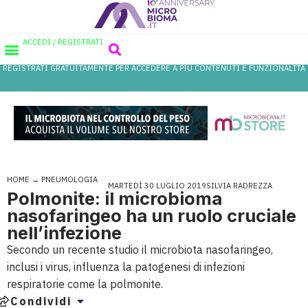
ACCEDI / REGISTRATI
REGISTRATI GRATUITAMENTE PER ACCEDERE A PIÙ CONTENUTI E FUNZIONALITÀ
AREA PROFESSIONISTI
DATABASE PROBIOTICI
CANALE FARMACIA
REFERENZE IN FARMACIA
HOME
→
PNEUMOLOGIA
MARTEDÌ 30 LUGLIO 2019
SILVIA RADREZZA
Polmonite: il microbioma
nasofaringeo ha un ruolo cruciale
nell’infezione
Secondo un recente studio il microbiota nasofaringeo,
inclusi i virus, influenza la patogenesi di infezioni
respiratorie come la polmonite.
Condividi