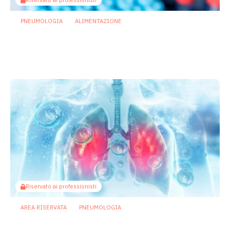
Riservato ai professionisti
PNEUMOLOGIA
ALIMENTAZIONE
Dieta chetogenica e sepsi: il
microbiota intestinale può proteggere i
polmoni?
4 Maggio 2026
Riservato ai professionisti
AREA RISERVATA
PNEUMOLOGIA
Influenza: specifici microbi intestinali
prevengono le sovrainfezioni