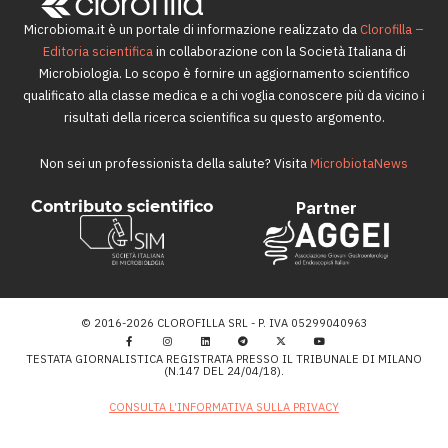
Microbioma.it è un portale di informazione realizzato da
Clorofilla –
Editoria scientifica
in collaborazione con la Società Italiana di
Microbiologia. Lo scopo è fornire un aggiornamento scientifico
qualificato alla classe medica e a chi voglia conoscere più da vicino i
risultati della ricerca scientifica su questo argomento.
Non sei un professionista della salute? Visita
MicrobiotaNews
Contributo scientifico
Partner
© 2016-2026 CLOROFILLA SRL - P. IVA 05299040963
TESTATA GIORNALISTICA REGISTRATA PRESSO IL TRIBUNALE DI MILANO
(N.147 DEL 24/04/18).
CONSULTA L’INFORMATIVA SULLA PRIVACY