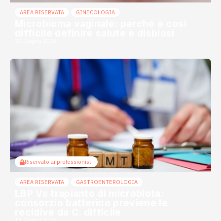
AREA RISERVATA
GINECOLOGIA
Microbioma vaginale: perché è così
difficile definire salute e disbiosi
22 Giugno 2026
Riservato ai professionisti
AREA RISERVATA
GASTROENTEROLOGIA
LBP Vs trapianto di microbiota:
consorzio batterico previene le
recidive da C. difficile
15 Giugno 2026