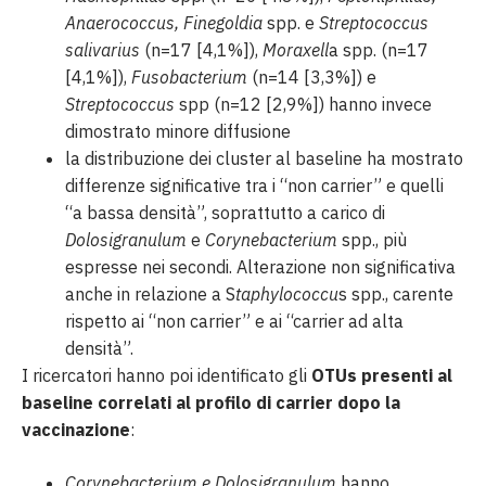
Anaerococcus, Finegoldia
spp. e
Streptococcus
salivarius
(n=17 [4,1%]),
Moraxell
a spp. (n=17
[4,1%]),
Fusobacterium
(n=14 [3,3%]) e
Streptococcus
spp (n=12 [2,9%]) hanno invece
dimostrato minore diffusione
la distribuzione dei cluster al baseline ha mostrato
differenze significative tra i “non carrier” e quelli
“a bassa densità”, soprattutto a carico di
Dolosigranulum
e
Corynebacterium
spp., più
espresse nei secondi. Alterazione non significativa
anche in relazione a S
taphylococcu
s spp., carente
rispetto ai “non carrier” e ai “carrier ad alta
densità”.
I ricercatori hanno poi identificato gli
OTUs presenti al
baseline correlati al profilo di carrier dopo la
vaccinazione
:
Corynebacterium e Dolosigranulum
hanno