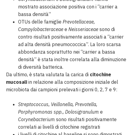
mostrato associazione positiva con i “carrier a
bassa densità”
OTUs delle famiglie
Prevotellaceae,
Campylobacteraceae
e
Neisseriaceae
sono di
contro risultati positivamente associati a “carrier
ad alta densità pneumococcica”. La loro scarsa
abbondanza soprattutto nei “carrier a bassa
densità” è stata inoltre correlata alla diminuzione
di diversità batterica.
Da ultimo, è stata valutata la carica di
citochine
mucosali
in relazione alla composizione iniziale del
microbiota dai campioni prelevati i giorni 0, 2, 7 e 9:
Streptococcus, Veillonella, Prevotella,
Porphyromonas spp., Dolosigranulum
e
Corynebacterium
sono risultati positivamente
correlati ai livelli di citochine registrati
i livelli di citochine al baseline si sono dimostrati