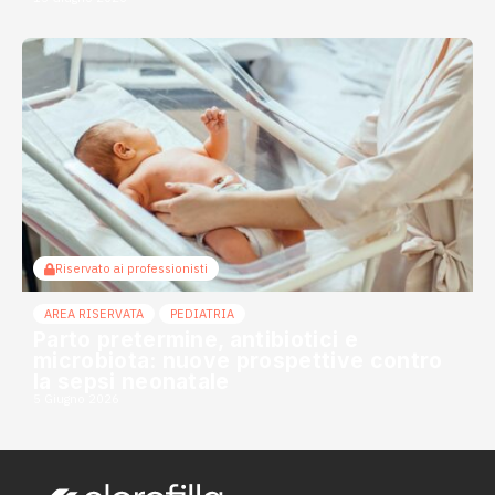
Riservato ai professionisti
AREA RISERVATA
PEDIATRIA
Parto pretermine, antibiotici e
microbiota: nuove prospettive contro
la sepsi neonatale
5 Giugno 2026