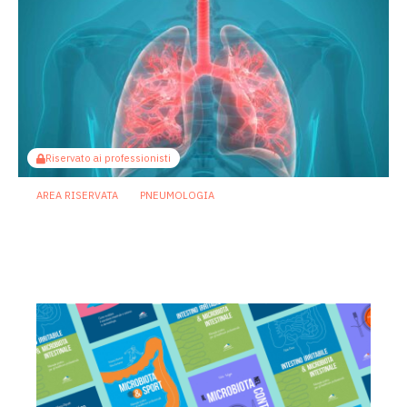
Riservato ai professionisti
AREA RISERVATA
PNEUMOLOGIA
Polmonite, il microbioma dei polmoni
può influenzare il successo delle cure
20 Marzo 2026