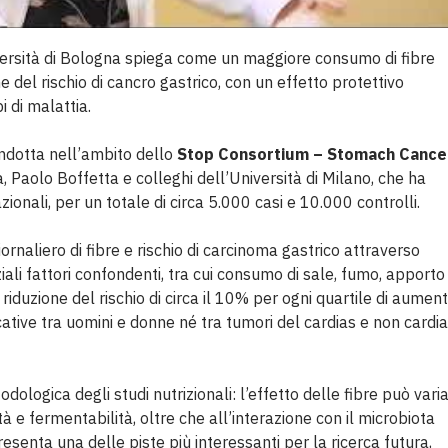
ersità di Bologna spiega come un maggiore consumo di fibre
 del rischio di cancro gastrico, con un effetto protettivo
i di malattia.
ondotta nell’ambito dello
Stop Consortium – Stomach Cance
, Paolo Boffetta e colleghi dell’Università di Milano, che ha
zionali, per un totale di circa 5.000 casi e 10.000 controlli.
ornaliero di fibre e rischio di carcinoma gastrico attraverso
ziali fattori confondenti, tra cui consumo di sale, fumo, apporto
a riduzione del rischio di circa il 10% per ogni quartile di aumen
cative tra uomini e donne né tra tumori del cardias e non cardia
dologica degli studi nutrizionali: l’effetto delle fibre può vari
tà e fermentabilità, oltre che all’interazione con il microbiota
resenta una delle piste più interessanti per la ricerca futura,