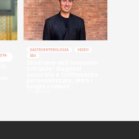
GASTROENTEROLOGIA
VIDEO
ROTA
IBS
Sindrome dell’intestino
tà:
irritabile: diagnosi
accurata e trattamento
 un
personalizzato, oltre i
luoghi comuni
21 Luglio 2026