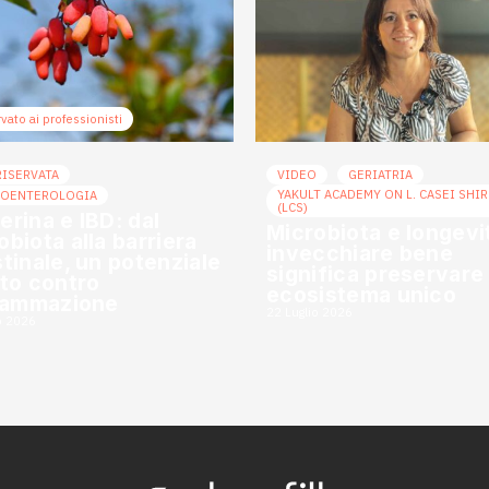
vato ai professionisti
RISERVATA
VIDEO
GERIATRIA
YAKULT ACADEMY ON L. CASEI SHI
ROENTEROLOGIA
(LCS)
erina e IBD: dal
Microbiota e longevi
obiota alla barriera
invecchiare bene
stinale, un potenziale
significa preservare
ato contro
ecosistema unico
fiammazione
22 Luglio 2026
o 2026