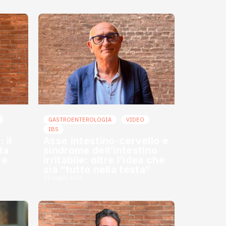
GASTROENTEROLOGIA
VIDEO
IBS
 il
Asse intestino-cervello e
ta
sindrome dell’intestino
 e
irritabile: oltre l’idea che
sia “tutto nella testa”
23 Luglio 2026