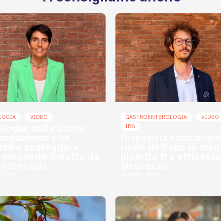
LOGIA
VIDEO
GASTROENTEROLOGIA
VIDEO
logia: individuato
IBS
organismo che
Dispepsia funzionale:
ebbe proteggere
ruolo dell’olio di men
a mucosite indotta da
piperita tra efficacia
ioterapia
sicurezza
o 2026
23 Luglio 2026