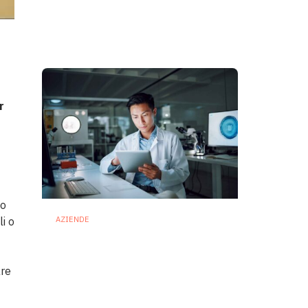
e petcare ridisegnano il
mercato
28 Luglio 2026
r
to
li o
AZIENDE
Ibezapolstat, Acurx
prepara il salto nella CDI
recidivante puntando sulla
are
preservazione del
microbioma
21 Luglio 2026