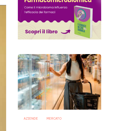
AZIENDE
MERCATO
Prodotti biotici e GDO:
free from, fermenti lattici