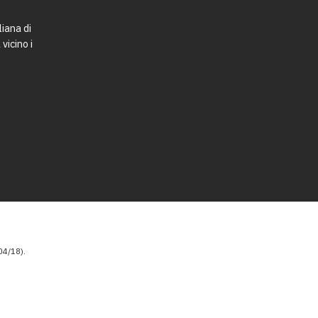
liana di
vicino i
4/18).