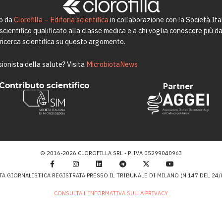
to da
Clorofilla – Editoria scientifica
in collaborazione con la Società Ita
ientifico qualificato alla classe medica e a chi voglia conoscere più da 
a ricerca scientifica su questo argomento.
ionista della salute? Visita
MicrobiotaNews
Contributo scientifico
Partner
© 2016-2026 CLOROFILLA SRL - P. IVA 05299040963
TA GIORNALISTICA REGISTRATA PRESSO IL TRIBUNALE DI MILANO (N.147 DEL 24/0
CONSULTA L’INFORMATIVA SULLA PRIVACY