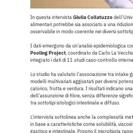
In questa intervista
Giulia Collatuzzo
dell’Univ
alimentari potrebbe sia associato a una riduzione
osservabile in modo coerente nei diversi sottotip
I dati emergono da un’analisi epidemiologica c
Pooling Project
, coordinato da Carlo La Vecchia
integrato i dati di 11 studi caso-controllo interna
Lo studio ha valutato l’associazione tra intake gi
modelli multivariati aggiustati per diversi poten
calorico, frutta e verdura. I risultati indicano un
dell’assunzione di fibre, senza differenze signifi
tra sottotipi istologici intestinale e diffuso.
L’intervista sottolinea anche la complessità meto
in base a caratteristiche come solubilità, viscosi
gastrico e intestinale. Proprio il microbiota rapp