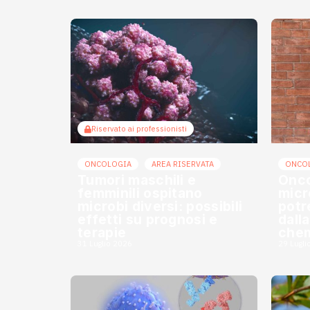
Riservato ai professionisti
ONCOLOGIA
AREA RISERVATA
ONCO
Tumori maschili e
Onco
femminili ospitano
micr
microbi diversi: possibili
potr
effetti su prognosi e
dall
terapie
chem
31 Luglio 2026
29 Lugli