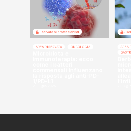
Riservato ai professionisti
Riser
AREA RISERVATA
ONCOLOGIA
AREA 
Microbiota e
GAST
immunoterapia: ecco
Berb
come i batteri
micr
commensali influenzano
inte
la risposta agli anti-PD-
alle
1/PD-L1
l’in
23 Luglio 2026
23 Lugli