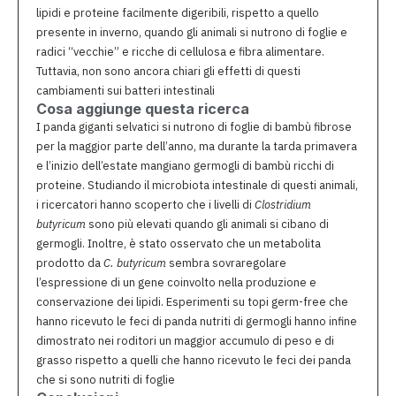
lipidi e proteine ​​facilmente digeribili, rispetto a quello
presente in inverno, quando gli animali si nutrono di foglie e
radici “vecchie” e ricche di cellulosa e fibra alimentare.
Tuttavia, non sono ancora chiari gli effetti di questi
cambiamenti sui batteri intestinali
Cosa aggiunge questa ricerca
I panda giganti selvatici si nutrono di foglie di bambù fibrose
per la maggior parte dell’anno, ma durante la tarda primavera
e l’inizio dell’estate mangiano germogli di bambù ricchi di
proteine. Studiando il microbiota intestinale di questi animali,
i ricercatori hanno scoperto che i livelli di
Clostridium
butyricum
sono più elevati quando gli animali si cibano di
germogli. Inoltre, è stato osservato che un metabolita
prodotto da
C. butyricum
sembra sovraregolare
l’espressione di un gene coinvolto nella produzione e
conservazione dei lipidi. Esperimenti su topi germ-free che
hanno ricevuto le feci di panda nutriti di germogli hanno infine
dimostrato nei roditori un maggior accumulo di peso e di
grasso rispetto a quelli che hanno ricevuto le feci dei panda
che si sono nutriti di foglie