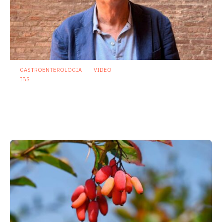
GASTROENTEROLOGIA
VIDEO
IBS
Asse intestino-cervello e sindrome
dell’intestino irritabile: oltre l’idea che
sia “tutto nella testa”
23 Luglio 2026