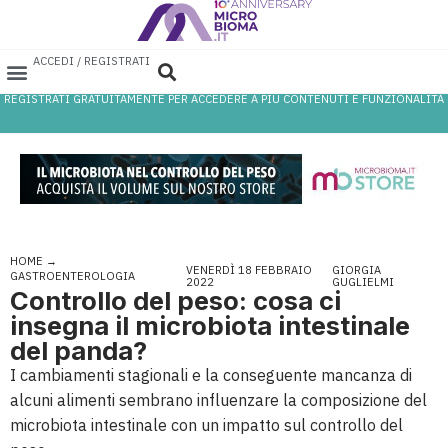
ACCEDI / REGISTRATI
REGISTRATI GRATUITAMENTE PER ACCEDERE A PIÙ CONTENUTI E FUNZIONALITÀ
AREA PROFESSIONISTI
DATABASE PROBIOTICI
CANALE FARMACIA
REFERENZE IN FARMACIA
HOME
→
VENERDÌ 18 FEBBRAIO
GIORGIA
GASTROENTEROLOGIA
2022
GUGLIELMI
Controllo del peso: cosa ci
insegna il microbiota intestinale
del panda?
I cambiamenti stagionali e la conseguente mancanza di
alcuni alimenti sembrano influenzare la composizione del
microbiota intestinale con un impatto sul controllo del