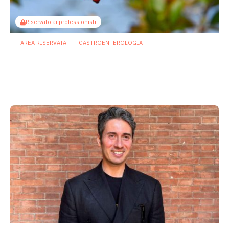
Riservato ai professionisti
AREA RISERVATA
GASTROENTEROLOGIA
Berberina e IBD: dal microbiota alla
barriera intestinale, un potenziale
alleato contro l’infiammazione
23 Luglio 2026