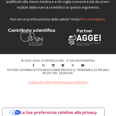
qualificato alla classe medica e a chi voglia conoscere più da vicino i
risultati della ricerca scientifica su questo argomento.
Non sei un professionista della salute? Visita
MicrobiotaNews
Contributo scientifico
Partner
© 2016-2026 CLOROFILLA SRL - P. IVA 05299040963
TESTATA GIORNALISTICA REGISTRATA PRESSO IL TRIBUNALE DI MILANO
(N.147 DEL 24/04/18).
CONSULTA L’INFORMATIVA SULLA PRIVACY
Le tue preferenze relative alla privacy