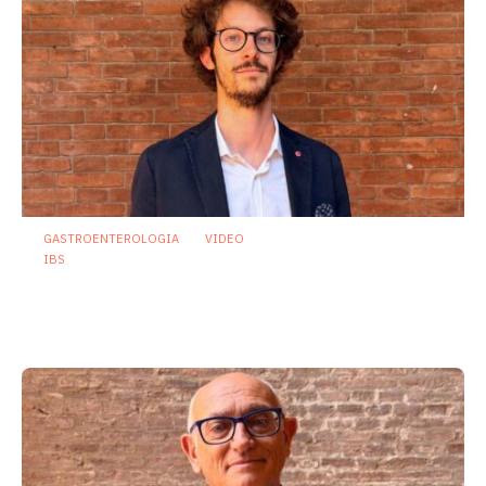
GASTROENTEROLOGIA
VIDEO
IBS
Dispepsia funzionale: il ruolo dell’olio di
menta piperita tra efficacia e sicurezza
23 Luglio 2026