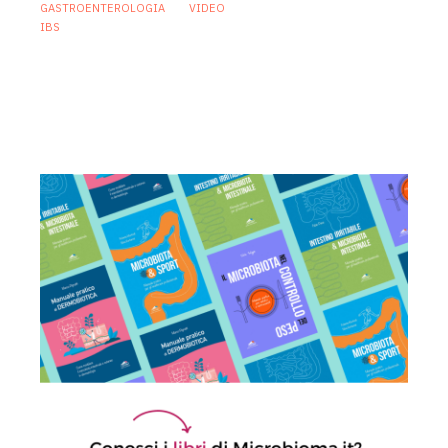
GASTROENTEROLOGIA
VIDEO
IBS
Sindrome dell’intestino irritabile:
diagnosi accurata e trattamento
personalizzato, oltre i luoghi comuni
21 Luglio 2026