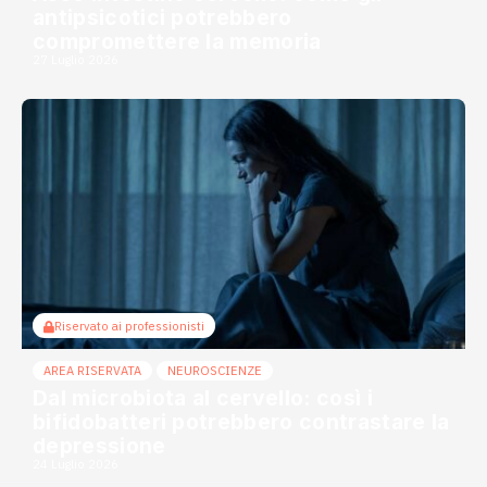
antipsicotici potrebbero
compromettere la memoria
27 Luglio 2026
Riservato ai professionisti
AREA RISERVATA
NEUROSCIENZE
Dal microbiota al cervello: così i
bifidobatteri potrebbero contrastare la
depressione
24 Luglio 2026