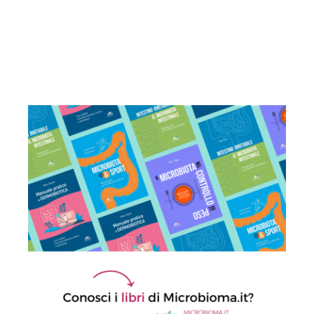
Vaginosi batterica, un live
biotherapeutic product apre la strada a
prevenzione più personalizzata delle
recidive
10 Luglio 2026