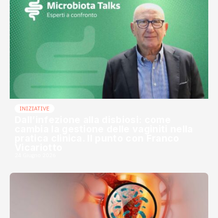
INIZIATIVE
Dall’infezione alla disbiosi: come
cambia la gestione delle vaginiti nella
pratica clinica. Il punto con Franco
Vicariotto
24 Giugno 2026