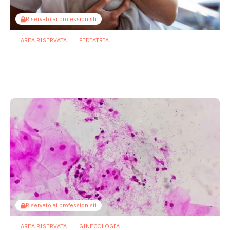
Riservato ai professionisti
AREA RISERVATA
PEDIATRIA
Enterocolite necrotizzante neonatale:
metabolita batterico intestinale blocca
la necroptosi
13 Luglio 2026
Riservato ai professionisti
AREA RISERVATA
GINECOLOGIA