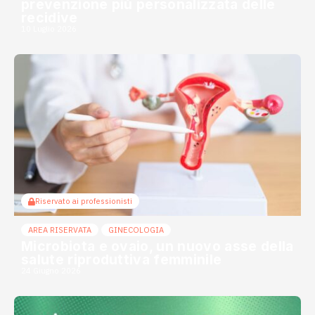
prevenzione più personalizzata delle
recidive
10 Luglio 2026
Riservato ai professionisti
AREA RISERVATA
GINECOLOGIA
Microbiota e ovaio, un nuovo asse della
salute riproduttiva femminile
24 Giugno 2026