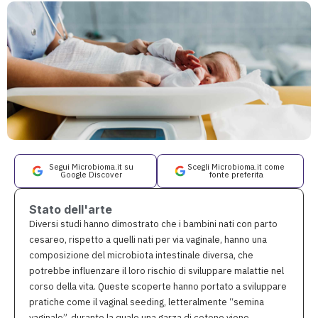
Segui Microbioma.it su
Scegli Microbioma.it come
Google Discover
fonte preferita
Stato dell'arte
Diversi studi hanno dimostrato che i bambini nati con parto
cesareo, rispetto a quelli nati per via vaginale, hanno una
composizione del microbiota intestinale diversa, che
potrebbe influenzare il loro rischio di sviluppare malattie nel
corso della vita. Queste scoperte hanno portato a sviluppare
pratiche come il vaginal seeding, letteralmente “semina
vaginale”, durante la quale una garza di cotone viene