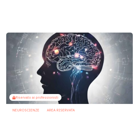
Asse intestino-cervello: una dieta ricca
di grassi può aprire la strada alla
traslocazione batterica
17 Luglio 2026
Riservato ai professionisti
NEUROSCIENZE
AREA RISERVATA
Specifici batteri “spengono” la
memoria: l’intestino potrebbe
accelerare il declino cognitivo
3 Luglio 2026