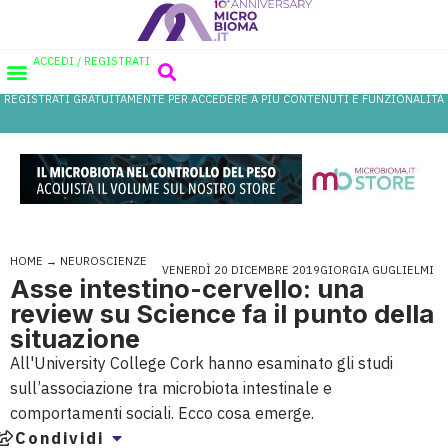
ACCEDI / REGISTRATI
REGISTRATI GRATUITAMENTE PER ACCEDERE A PIÙ CONTENUTI E FUNZIONALITÀ
AREA PROFESSIONISTI
DATABASE PROBIOTICI
CANALE FARMACIA
REFERENZE IN FARMACIA
HOME
→
NEUROSCIENZE
VENERDÌ 20 DICEMBRE 2019
GIORGIA GUGLIELMI
Asse intestino-cervello: una
review su Science fa il punto della
situazione
All'University College Cork hanno esaminato gli studi
sull’associazione tra microbiota intestinale e
comportamenti sociali. Ecco cosa emerge.
Condividi