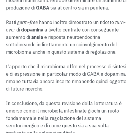
modelli murini sembrerebbe determinare un aumento di
produzione di
GABA
sia al centro sia in periferia.
Ratti
germ-free
hanno inoltre dimostrato un ridotto
turn-
over
di
dopamina
a livello centrale con conseguente
aumento di
ansia
e risposta neuroendocrina
sottolineando indirettamente un coinvolgimento del
microbioma anche in questo sistema di regolazione.
L’apporto che il microbioma offre nel processo di sintesi
e di espressione in particolar modo di GABA e dopamina
rimane tuttavia ancora incerto rimanendo quindi oggetto
di future ricerche.
In conclusione, da questa revisione della letteratura è
emerso come il microbiota intestinale giochi un ruolo
fondamentale nella regolazione del sistema
serotoninergico e di come questo sia a sua volta
implicato nella sclerosi multipla.