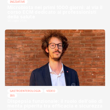
INIZIATIVE
Microbiota nei primi 1000 giorni: al via il
corso ECM dedicato ai professionisti
della salute
24 Luglio 2026
GASTROENTEROLOGIA
VIDEO
IBS
Dispepsia funzionale: il ruolo dell’olio di
menta piperita tra efficacia e sicurezza
23 Luglio 2026