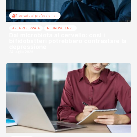
Riservato ai professionisti
AREA RISERVATA
NEUROSCIENZE
Dal microbiota al cervello: così i
bifidobatteri potrebbero contrastare la
depressione
24 Luglio 2026