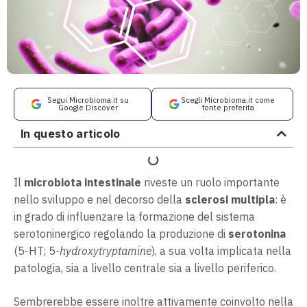
Segui Microbioma.it su
Scegli Microbioma.it come
Google Discover
fonte preferita
In questo articolo
Il
microbiota intestinale
riveste un ruolo importante
nello sviluppo e nel decorso della
sclerosi multipla
: è
in grado di influenzare la formazione del sistema
serotoninergico regolando la produzione di
serotonina
(5-HT; 5-
hydroxytryptamine
), a sua volta implicata nella
patologia, sia a livello centrale sia a livello periferico.
Sembrerebbe essere inoltre attivamente coinvolto nella