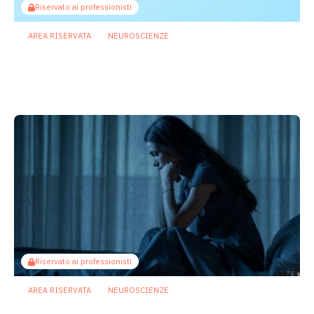
Riservato ai professionisti
AREA RISERVATA
NEUROSCIENZE
Asse intestino cervello: come gli
antipsicotici potrebbero
compromettere la memoria
27 Luglio 2026
Riservato ai professionisti
AREA RISERVATA
NEUROSCIENZE
Dal microbiota al cervello: così i