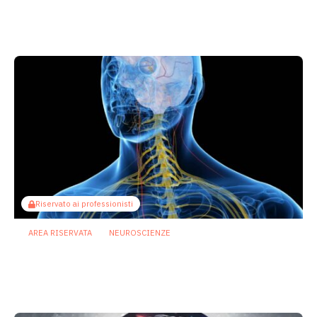
bifidobatteri potrebbero contrastare la
depressione
24 Luglio 2026
Riservato ai professionisti
AREA RISERVATA
NEUROSCIENZE
Asse intestino-cervello: una dieta ricca
di grassi può aprire la strada alla
traslocazione batterica
17 Luglio 2026