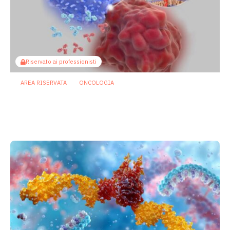
Riservato ai professionisti
AREA RISERVATA
ONCOLOGIA
Microbiota e immunoterapia: ecco
come i batteri commensali influenzano
la risposta agli anti-PD-1/PD-L1
23 Luglio 2026