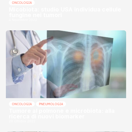
ONCOLOGIA
Micobiota: studio USA individua cellule
fungine nei tumori
4 Novembre 2022
ONCOLOGIA
PNEUMOLOGIA
Tumore al polmone e microbiota: alla
ricerca di nuovi biomarker
20 Ottobre 2022