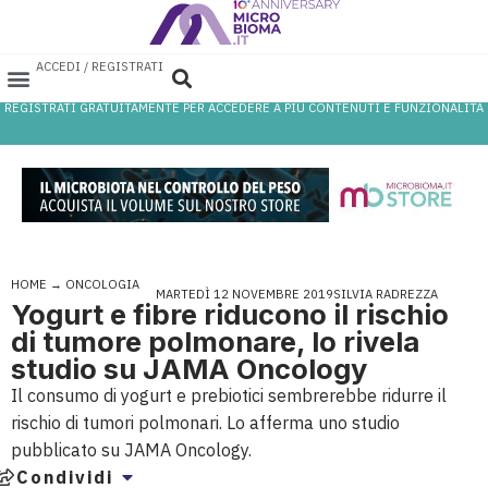
ACCEDI / REGISTRATI
REGISTRATI GRATUITAMENTE PER ACCEDERE A PIÙ CONTENUTI E FUNZIONALITÀ
AREA PROFESSIONISTI
DATABASE PROBIOTICI
CANALE FARMACIA
REFERENZE IN FARMACIA
HOME
→
ONCOLOGIA
MARTEDÌ 12 NOVEMBRE 2019
SILVIA RADREZZA
Yogurt e fibre riducono il rischio
di tumore polmonare, lo rivela
studio su JAMA Oncology
Il consumo di yogurt e prebiotici sembrerebbe ridurre il
rischio di tumori polmonari. Lo afferma uno studio
pubblicato su JAMA Oncology.
Condividi