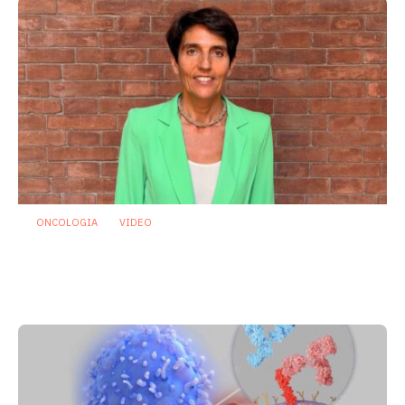
ONCOLOGIA
VIDEO
Oncologia: individuato microrganismo
che potrebbe proteggere dalla
mucosite indotta da chemioterapia
29 Luglio 2026