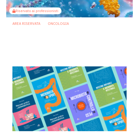
Riservato ai professionisti
AREA RISERVATA
ONCOLOGIA
Microbiota e immunoterapia: ecco
come i batteri commensali influenzano
la risposta agli anti-PD-1/PD-L1
21 Luglio 2026