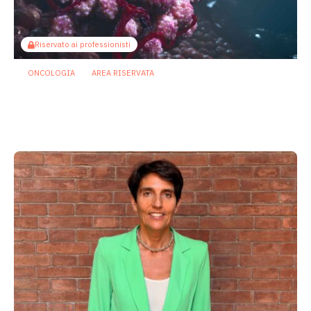
Riservato ai professionisti
ONCOLOGIA
AREA RISERVATA
Tumori maschili e femminili ospitano
microbi diversi: possibili effetti su
prognosi e terapie
31 Luglio 2026