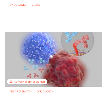
ONCOLOGIA
VIDEO
Oncologia: individuato microrganismo
che potrebbe proteggere dalla
mucosite indotta da chemioterapia
29 Luglio 2026
Riservato ai professionisti
AREA RISERVATA
ONCOLOGIA
Microbiota e immunoterapia: ecco
come i batteri commensali influenzano
la risposta agli anti-PD-1/PD-L1