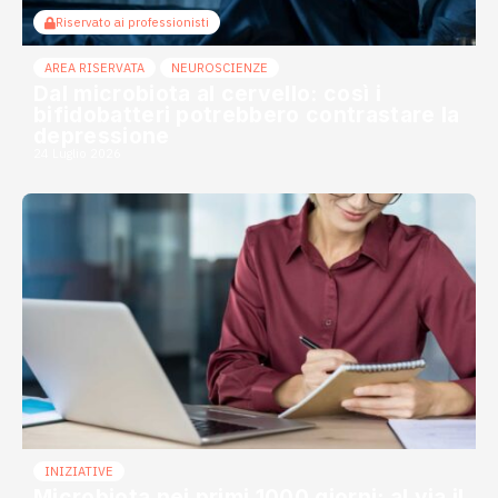
Riservato ai professionisti
AREA RISERVATA
NEUROSCIENZE
Dal microbiota al cervello: così i
bifidobatteri potrebbero contrastare la
depressione
24 Luglio 2026
INIZIATIVE
Microbiota nei primi 1000 giorni: al via il