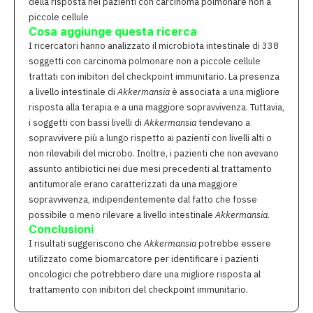
della risposta nei pazienti con carcinoma polmonare non a
piccole cellule
Cosa aggiunge questa ricerca
I ricercatori hanno analizzato il microbiota intestinale di 338
soggetti con carcinoma polmonare non a piccole cellule
trattati con inibitori del checkpoint immunitario. La presenza
a livello intestinale di
Akkermansia
è associata a una migliore
risposta alla terapia e a una maggiore sopravvivenza. Tuttavia,
i soggetti con bassi livelli di
Akkermansia
tendevano a
sopravvivere più a lungo rispetto ai pazienti con livelli alti o
non rilevabili del microbo. Inoltre, i pazienti che non avevano
assunto antibiotici nei due mesi precedenti al ​​trattamento
antitumorale erano caratterizzati da una maggiore
sopravvivenza, indipendentemente dal fatto che fosse
possibile o meno rilevare a livello intestinale
Akkermansia
.
Conclusioni
I risultati suggeriscono che
Akkermansia
potrebbe essere
utilizzato come biomarcatore per identificare i pazienti
oncologici che potrebbero dare una migliore risposta al
trattamento con inibitori del checkpoint immunitario.