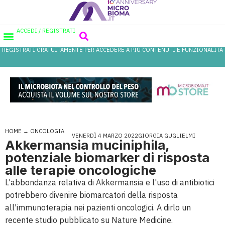
ACCEDI / REGISTRATI
REGISTRATI GRATUITAMENTE PER ACCEDERE A PIÙ CONTENUTI E FUNZIONALITÀ
AREA PROFESSIONISTI
DATABASE PROBIOTICI
CANALE FARMACIA
REFERENZE IN FARMACIA
HOME
→
ONCOLOGIA
VENERDÌ 4 MARZO 2022
GIORGIA GUGLIELMI
Akkermansia muciniphila,
potenziale biomarker di risposta
alle terapie oncologiche
L'abbondanza relativa di Akkermansia e l'uso di antibiotici
potrebbero divenire biomarcatori della risposta
all'immunoterapia nei pazienti oncologici. A dirlo un
recente studio pubblicato su Nature Medicine.