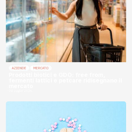
AZIENDE
MERCATO
Prodotti biotici e GDO: free from,
fermenti lattici e petcare ridisegnano il
mercato
28 Luglio 2026