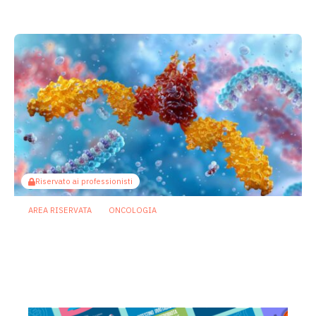
23 Luglio 2026
Riservato ai professionisti
AREA RISERVATA
ONCOLOGIA
Microbiota e immunoterapia: ecco
come i batteri commensali influenzano
la risposta agli anti-PD-1/PD-L1
21 Luglio 2026