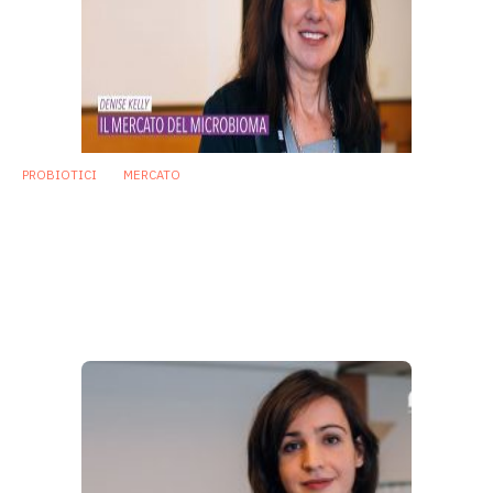
PROBIOTICI
MERCATO
Denise Kelly: «2019 anno cruciale per il
mercato globale dei probiotici»
Probiotici: il 2019 sarà cruciale a livello scientifico e
normativo. Un aiuto può arrivare dalle Venture Capital. Ce
ne parla Denise Kelly di Seventure.
13 Marzo 2019