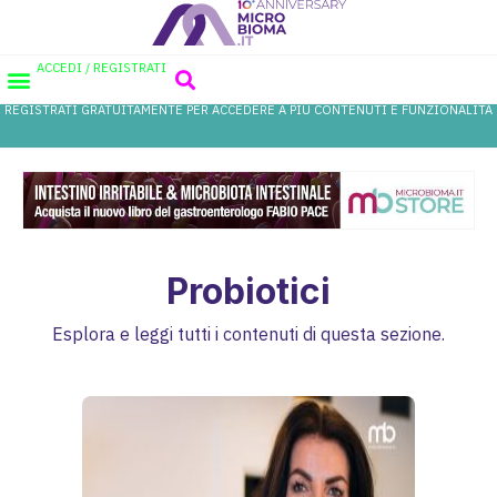
ACCEDI / REGISTRATI
REGISTRATI GRATUITAMENTE PER ACCEDERE A PIÙ CONTENUTI E FUNZIONALITÀ
AREA PROFESSIONISTI
DATABASE PROBIOTICI
CANALE FARMACIA
REFERENZE IN FARMACIA
Probiotici
Esplora e leggi tutti i contenuti di questa sezione.