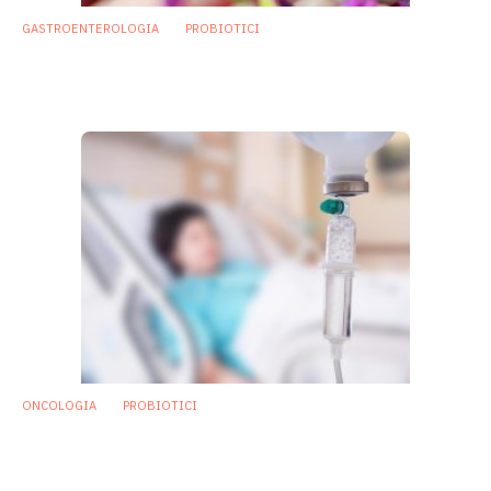
GASTROENTEROLOGIA
PROBIOTICI
Infezione da Clostridium difficile: studio
valuta effetti di mix di probiotici
14 Febbraio 2019
ONCOLOGIA
PROBIOTICI
Probiotici potrebbero prevenire lesioni
intestinali da chemio e radioterapia
22 Gennaio 2019