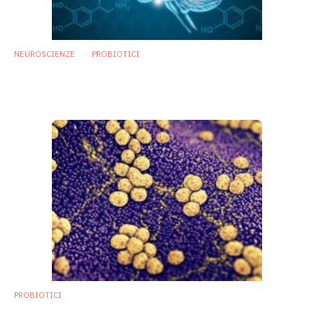
NEUROSCIENZE
PROBIOTICI
Effetti del Lactobacillus plantarum 299v
sulla depressione
26 Novembre 2018
PROBIOTICI
Infezioni da Stafilococco aureo, il