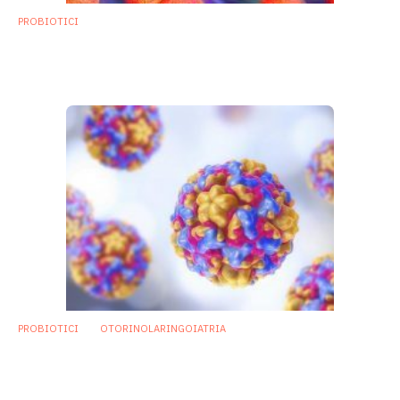
PROBIOTICI
Probiotici di origine umana per modulare la
produzione di SCFAs
24 Settembre 2018
PROBIOTICI
OTORINOLARINGOIATRIA
Allo studio probiotico intranasale per
prevenire il raffreddore
13 Settembre 2018