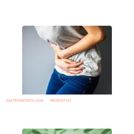
probiotico Bacillus ostacola la
colonizzazione
20 Novembre 2018
GASTROENTEROLOGIA
PROBIOTICI
Celiachia: mix di probiotici riduce i disturbi
intestinali correlati
13 Novembre 2018