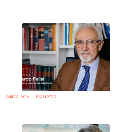
Probiotici sotto forma di spore: il caso
“Bacillus clausii”
24 Maggio 2018
CARDIOLOGIA
PROBIOTICI
Colesterolo: perché è possibile agire sul
microbiota intestinale
9 Maggio 2018