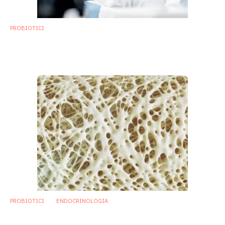
PROBIOTICI
Probiotici e prebiotici: servono più studi
clinici su sicurezza ed eventi avversi
3 Agosto 2018
PROBIOTICI
ENDOCRINOLOGIA
Osteoporosi: individuato probiotico che
riduce la perdita di volume osseo