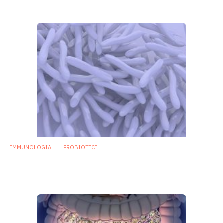
10 Luglio 2018
IMMUNOLOGIA
PROBIOTICI
Colera: allo studio un probiotico e un
nuovo vaccino per bloccare l’infezione
21 Giugno 2018