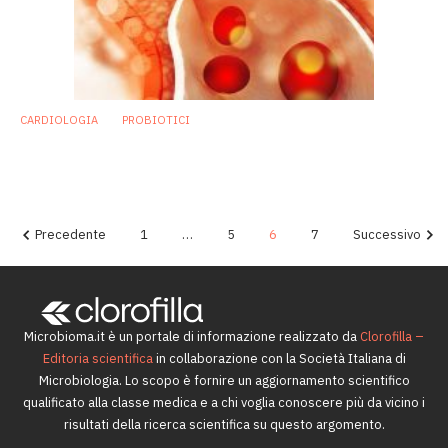
CARDIOLOGIA
PROBIOTICI
Probiotici e monacolina K nel controllo
dell’ipercolesterolemia moderata
5 Aprile 2018
Precedente
1
…
5
6
7
Successivo
Microbioma.it è un portale di informazione realizzato da
Clorofilla –
Editoria scientifica
in collaborazione con la Società Italiana di
Microbiologia. Lo scopo è fornire un aggiornamento scientifico
qualificato alla classe medica e a chi voglia conoscere più da vicino i
risultati della ricerca scientifica su questo argomento.