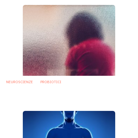
NEUROSCIENZE
PROBIOTICI
Probiotico migliora i deficit sociali dello
spettro autistico in modelli murini
8 Gennaio 2019