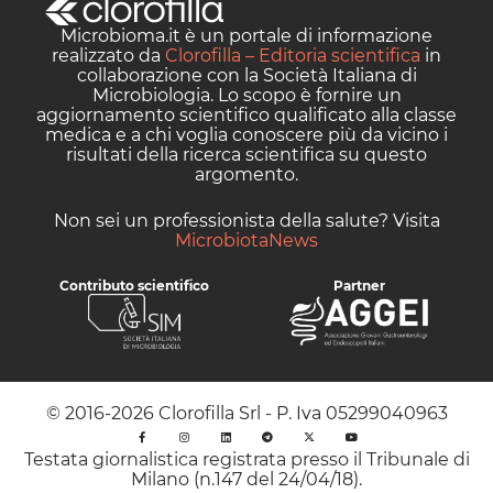
Microbioma.it è un portale di informazione
realizzato da
Clorofilla – Editoria scientifica
in
collaborazione con la Società Italiana di
Microbiologia. Lo scopo è fornire un
aggiornamento scientifico qualificato alla classe
medica e a chi voglia conoscere più da vicino i
risultati della ricerca scientifica su questo
argomento.
Non sei un professionista della salute? Visita
MicrobiotaNews
Contributo scientifico
Partner
© 2016-2026 Clorofilla Srl - P. Iva 05299040963
Testata giornalistica registrata presso il Tribunale di
Milano (n.147 del 24/04/18).