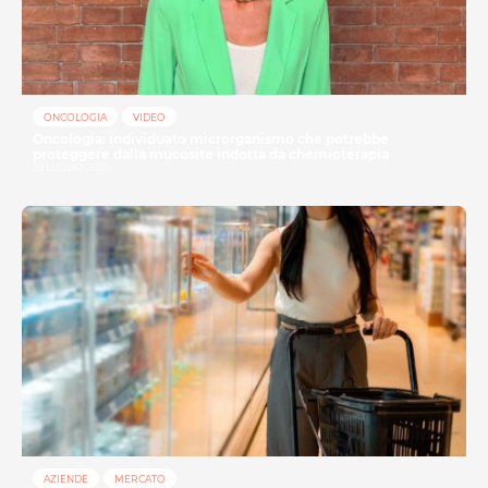
ONCOLOGIA
VIDEO
Oncologia: individuato microrganismo che potrebbe
proteggere dalla mucosite indotta da chemioterapia
29 LUGLIO 2026
AZIENDE
MERCATO