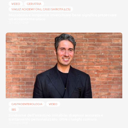
VIDEO
GERIATRIA
YAKULT ACADEMY ON L. CASEI SHIROTA (LCS)
Microbiota e longevità: invecchiare bene significa preservare
un ecosistema unico
22 LUGLIO 2026
GASTROENTEROLOGIA
VIDEO
IBS
Sindrome dell’intestino irritabile: diagnosi accurata e
trattamento personalizzato, oltre i luoghi comuni
21 LUGLIO 2026