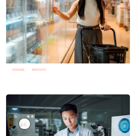
AZIENDE
MERCATO
Prodotti biotici e GDO: free from, fermenti lattici e petcare
ridisegnano il mercato
28 LUGLIO 2026