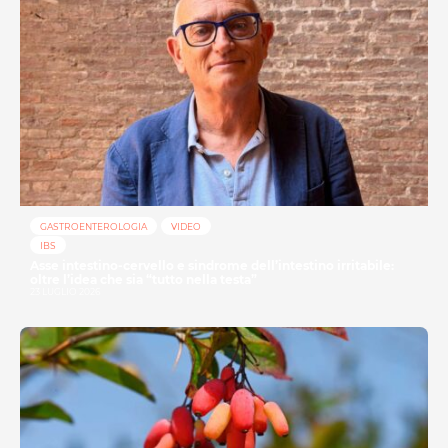
GASTROENTEROLOGIA
VIDEO
IBS
Asse intestino-cervello e sindrome dell’intestino irritabile:
oltre l’idea che sia “tutto nella testa”
23 LUGLIO 2026