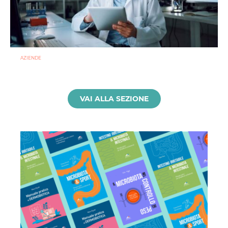
AZIENDE
Ibezapolstat, Acurx prepara il salto nella CDI recidivante
puntando sulla preservazione del microbioma
21 LUGLIO 2026
VAI ALLA SEZIONE