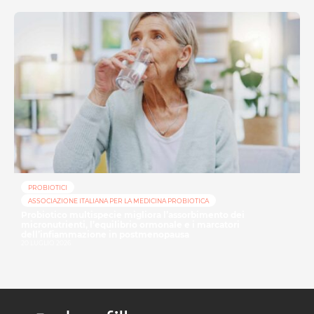
PROBIOTICI
ASSOCIAZIONE ITALIANA PER LA MEDICINA PROBIOTICA
Probiotico multispecie migliora l’assorbimento dei
micronutrienti, l’equilibrio ormonale e i marcatori
dell’infiammazione in postmenopausa
20 LUGLIO 2026