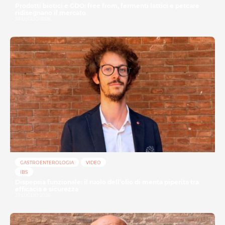
Prodotti biotici e GDO: free from, fermenti lattici e petcare
ridisegnano il mercato
28 LUGLIO 2026
GASTROENTEROLOGIA
VIDEO
IBS
Dispepsia funzionale: il ruolo dell’olio di menta piperita tra
efficacia e sicurezza
23 LUGLIO 2026