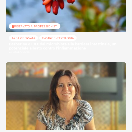
RISERVATO AI PROFESSIONISTI
AREA RISERVATA
GASTROENTEROLOGIA
Berberina e IBD: dal microbiota alla barriera intestinale, un
potenziale alleato contro l’infiammazione
23 LUGLIO 2026