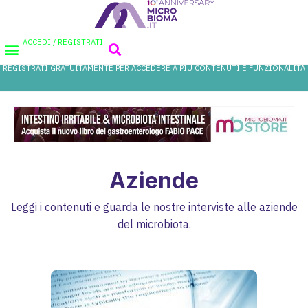
ACCEDI / REGISTRATI
REGISTRATI GRATUITAMENTE PER ACCEDERE A PIÙ CONTENUTI E FUNZIONALITÀ
AREA PROFESSIONISTI
DATABASE PROBIOTICI
CANALE FARMACIA
REFERENZE IN FARMACIA
Aziende
Leggi i contenuti e guarda le nostre interviste alle aziende
del microbiota.