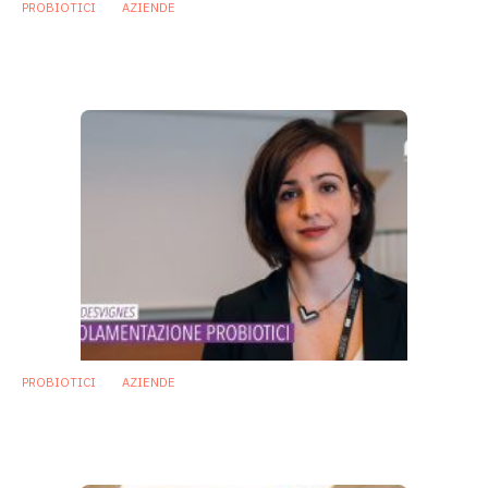
PROBIOTICI
AZIENDE
Alan Wade: «L’approccio di CPS Research
nello studio dei probiotici»
10 Aprile 2019
PROBIOTICI
AZIENDE
Probiotici: farmaci o integratori? Le sfide
della registrazione
6 Marzo 2019