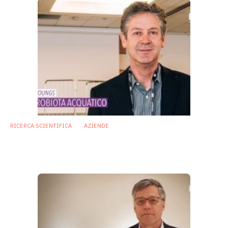
RICERCA SCIENTIFICA
AZIENDE
«Studiamo il “microbiota acquatico” per
ottenere metaboliti e postbiotici»
21 Febbraio 2019