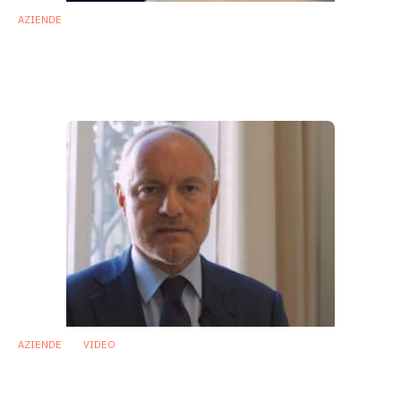
AZIENDE
Disturbi dell’umore e qualità del sonno:
studio dimostra benefici di una miscela
probiotica
2 Ottobre 2019
AZIENDE
VIDEO
Probiotici, Italia primo mercato in UE. La
sfida della qualità.
30 Settembre 2019