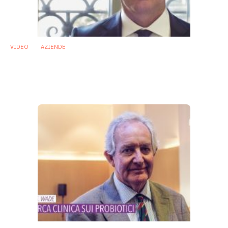
VIDEO
AZIENDE
Danone festeggia 100 anni e apre ai
ricercatori la sua collezione di 1800 ceppi
probiotici
24 Settembre 2019