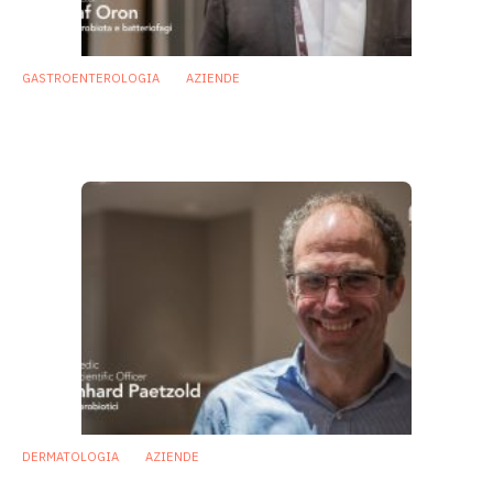
GASTROENTEROLOGIA
AZIENDE
Terapia con fagi, possibile strategia per
eradicare i batteri delle IBD
15 Febbraio 2018
DERMATOLOGIA
AZIENDE
Acne: il batterio che la causa potrebbe