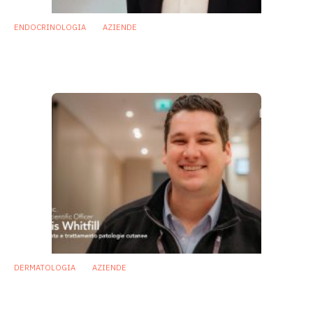
ENDOCRINOLOGIA
AZIENDE
Pre-diabete: alcuni probiotici possono
migliorare la sensibilità all’insulina
13 Marzo 2018
DERMATOLOGIA
AZIENDE
Ingegnerizzare il microbiota cutaneo per
trattare le malattie della pelle
6 Marzo 2018